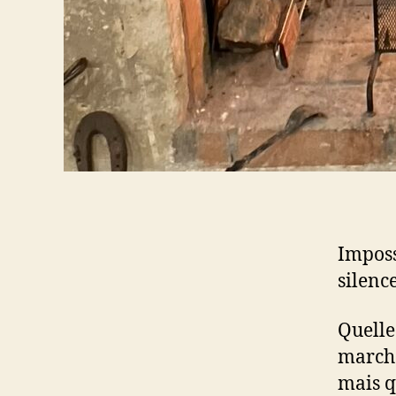
Imposs
silence
Quelle 
marche
mais q