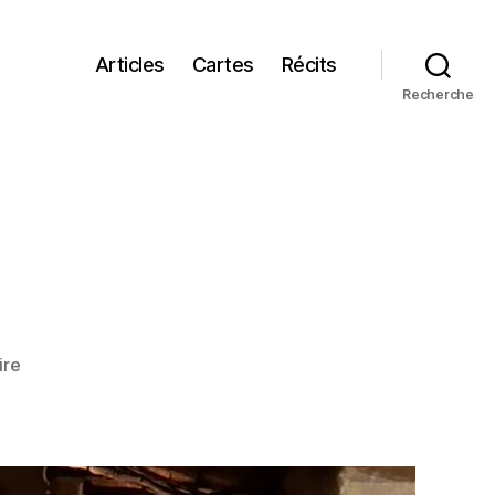
Articles
Cartes
Récits
Recherche
sur
ire
Au
pays
du
silence