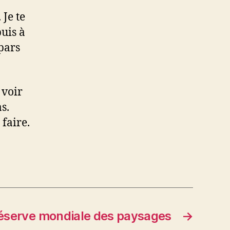
 Je te
uis à
pars
 voir
s.
faire.
éserve mondiale des paysages
→