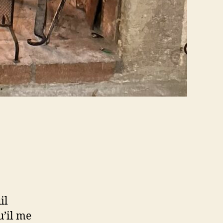
il
u’il me