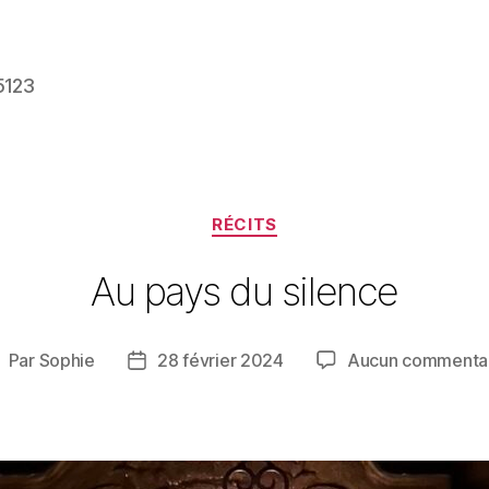
5123
Catégories
RÉCITS
Au pays du silence
Par
Sophie
28 février 2024
Aucun commenta
uteur
Date
e
de
’article
l’article