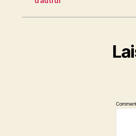
d’autrui
La
Comment