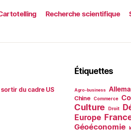
Cartotelling
Recherche scientifique
Étiquettes
Allem
 sortir du cadre US
Agro-business
Co
Chine
Commerce
Culture
D
Droit
Franc
Europe
Géoéconomie