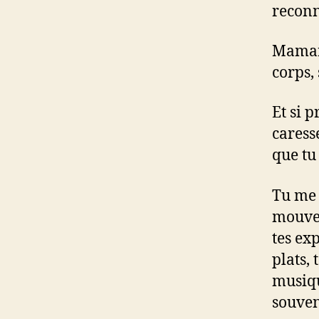
reconn
Maman,
corps, 
Et si 
caress
que tu
Tu me 
mouvem
tes exp
plats, 
musiqu
souven