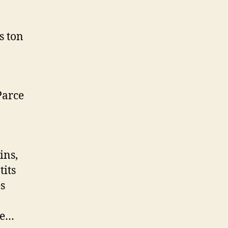
s ton
Parce
ins,
tits
es
ie…