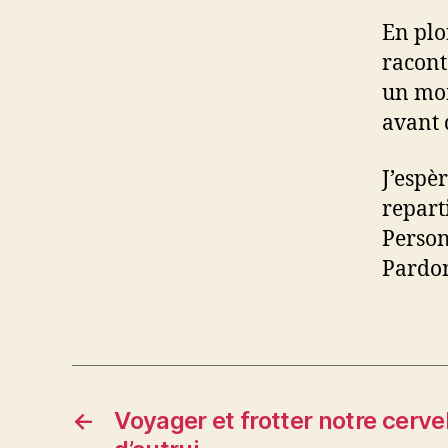
En plo
racont
un mom
avant 
J’espè
reparti
Person
Pardo
←
Voyager et frotter notre cervel