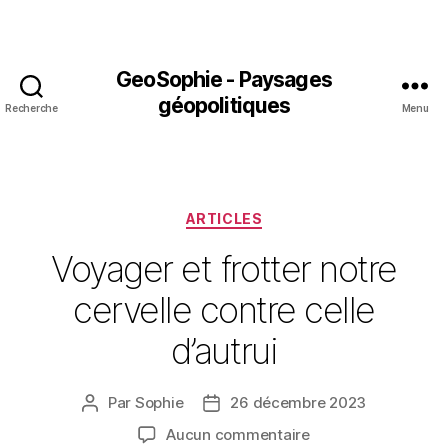
GeoSophie - Paysages
géopolitiques
Recherche
Menu
Catégories
ARTICLES
Voyager et frotter notre
cervelle contre celle
d’autrui
Par
Sophie
26 décembre 2023
Auteur
Date
de
de
sur
Aucun commentaire
l’article
l’article