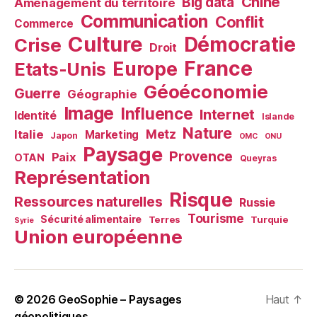
Chine
Big data
Aménagement du territoire
Communication
Conflit
Commerce
Culture
Démocratie
Crise
Droit
France
Europe
Etats-Unis
Géoéconomie
Guerre
Géographie
Image
Influence
Internet
Identité
Islande
Nature
Metz
Italie
Marketing
Japon
OMC
ONU
Paysage
Provence
Paix
OTAN
Queyras
Représentation
Risque
Ressources naturelles
Russie
Tourisme
Sécurité alimentaire
Terres
Turquie
Syrie
Union européenne
© 2026
GeoSophie – Paysages
Haut
↑
géopolitiques