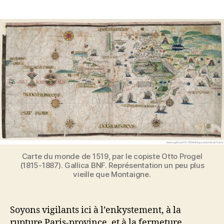
Voyager
et
frotter
notre
cervelle
contre
celle
d’autrui
Carte du monde de 1519, par le copiste Otto Progel
(1815-1887). Gallica BNF. Représentation un peu plus
vieille que Montaigne.
Soyons vigilants ici à l’enkystement, à la
rupture Paris-province, et à la fermeture