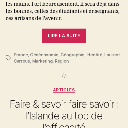
les mains. Fort heureusement, il sera déjà dans
les bonnes, celles des étudiants et enseignants,
ces artisans de l’avenir.
« La
LIRE LA SUITE
France
des
France
,
Géoéconomie
,
Géographie
,
13
Identité
,
Laurent
Étiquettes
Carroué
,
Marketing
,
Région
Régions »
Catégories
ARTICLES
Faire & savoir faire savoir :
l’Islande au top de
l’efficacité