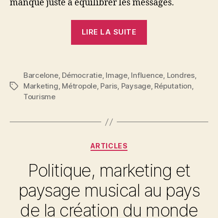
manque juste à équilibrer les messages.
« Paris
LIRE LA SUITE
«
ville
de
Barcelone
,
Démocratie
,
Image
,
Influence
,
Londres
,
pub
Marketing
,
Métropole
,
Paris
,
Paysage
,
Réputation
,
Étiquettes
»,
Tourisme
le
marketing
urbain
en
Catégories
ARTICLES
crise
Politique, marketing et
? »
paysage musical au pays
de la création du monde