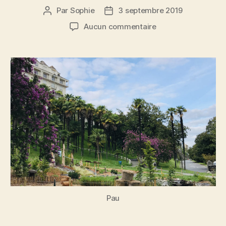
Par
Sophie
3 septembre 2019
Auteur
Date
de
de
sur
Aucun commentaire
l’article
l’article
De
Metz
à
Pau,
premières
impressions
Pau