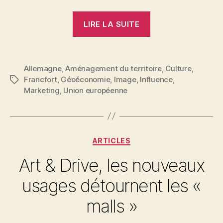
« Derrière
LIRE LA SUITE
les
images
de
Allemagne
,
Aménagement du territoire
,
Culture
,
la
Francfort
,
Géoéconomie
,
Image
,
Influence
,
Étiquettes
neue
Marketing
,
Union européenne
Altstadt
de
Francfort »
Catégories
ARTICLES
Art & Drive, les nouveaux
usages détournent les «
malls »