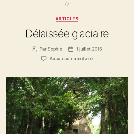
Catégories
ARTICLES
Délaissée glaciaire
Par
Sophie
1 juillet 2016
Auteur
Date
de
de
sur
Aucun commentaire
l’article
l’article
Délaissée
glaciaire