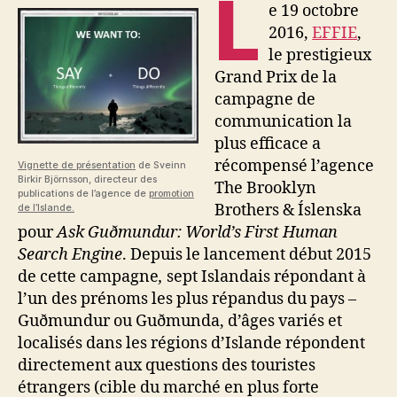
L
e 19 octobre
2016,
EFFIE
,
le prestigieux
Grand Prix de la
campagne de
communication la
plus efficace a
récompensé l’agence
Vignette de présentation
de Sveinn
Birkir Björnsson, directeur des
The Brooklyn
publications de l’agence de
promotion
Brothers & Íslenska
de l’Islande.
pour
Ask Guðmundur: World’s First Human
Search Engine
. Depuis le lancement début 2015
de cette campagne
,
sept Islandais répondant à
l’un des prénoms les plus répandus du pays –
Guðmundur ou Guðmunda, d’âges variés et
localisés dans les régions d’Islande répondent
directement aux questions des touristes
étrangers (cible du marché en plus forte