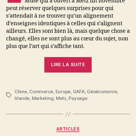
Muse qui a ouvert à Metz fin novembre
peut réserver quelques surprises pour qui
s’attendait à ne trouver qu’un alignement
d’enseignes identiques à celles qui s’alignent
ailleurs. Elles sont bien là, mais quelque chose a
changé, elles ne sont plus au cœur du sujet, non
plus que l’art qui s’affiche tant.
« Art
LIRE LA SUITE
&
Drive,
les
Chine
,
Commerce
,
Europe
,
GAFA
,
Géoéconomie
,
nouveaux
Étiquettes
Irlande
,
Marketing
,
Metz
,
Paysage
usages
détournent
les
«
Catégories
ARTICLES
malls