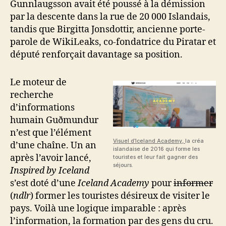
Gunnlaugsson avait été poussé à la démission
par la descente dans la rue de 20 000 Islandais,
tandis que Birgitta Jonsdottir, ancienne porte-
parole de WikiLeaks, co-fondatrice du Piratar et
député renforçait davantage sa position.
Le moteur de
recherche
d’informations
humain Guðmundur
n’est que l’élément
Visuel d’Iceland Academy,
la créa
d’une chaîne. Un an
islandaise de 2016 qui forme les
après l’avoir lancé,
touristes et leur fait gagner des
séjours.
Inspired by Iceland
s’est doté d’une
Iceland Academy
pour
informer
(
ndlr
) former les touristes désireux de visiter le
pays. Voilà une logique imparable : après
l’information, la formation par des gens du cru.