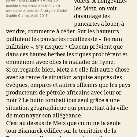
volets. A Longeville-
(Mont Saint Quentin actuel). Ce
modèle Crépuscule des Dieux est
lès-Metz, on voit
semblable à celui de Stuttgart. Cliché
davantage les
Sophie Clairet. Août 2015.
pancartes à louer, à
vendre, commerce à céder. Sur les hauteurs
pullulent les pancartes rouillées de « Terrain
militaire ». S’y risquer ? Chacun prévient que
dans ces hautes herbes les tiques prolifèrent et
emmènent avec elles la maladie de Lyme.
Si on regarde bien, Metz a t-elle fait autre chose
avec sa rente de situation acquise auprès des
évêques, empires et autres officiers que les pays
producteurs de pétrole africains avec leur or
noir ? Le butin tombait tout seul grâce à une
situation géographique qui permettait à la ville
de monnayer son allégeance.
C’est au dessus de Metz que culmine la seule
tour Bismarck édifiée sur le territoire de la