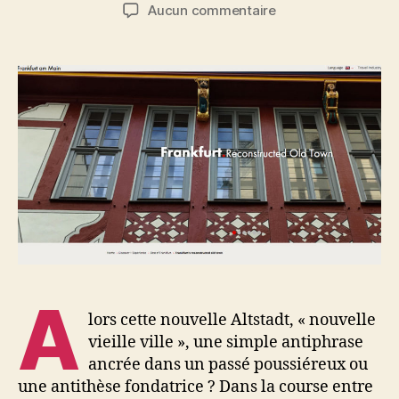
de
de
sur
Aucun commentaire
l’article
l’article
Derrière
les
images
de
la
neue
Altstadt
de
Francfort
A
lors cette nouvelle Altstadt, « nouvelle
vieille ville », une simple antiphrase
ancrée dans un passé poussiéreux ou
une antithèse fondatrice ? Dans la course entre