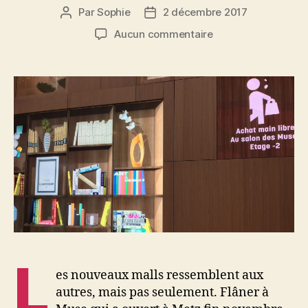
Par
Sophie
2 décembre 2017
Auteur
Date
de
de
sur
Aucun commentaire
l’article
l’article
Art
&
Drive,
les
nouveaux
usages
détournent
les
«
malls
»
L
es nouveaux malls ressemblent aux
autres, mais pas seulement. Flâner à