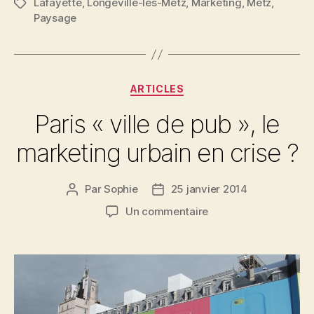
Lafayette
,
Longeville-lès-Metz
,
Marketing
,
Metz
,
Étiquettes
Paysage
Catégories
ARTICLES
Paris « ville de pub », le
marketing urbain en crise ?
Par
Sophie
25 janvier 2014
Auteur
Date
de
de
sur
Un commentaire
l’article
l’article
Paris
«
ville
de
pub
»,