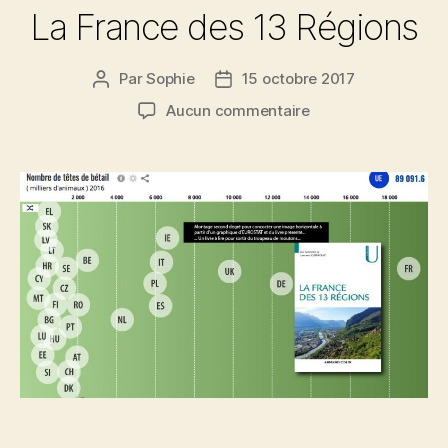
La France des 13 Régions
» »
Par
Sophie
15 octobre 2017
Auteur
Date
de
de
sur
Aucun commentaire
l’article
l’article
La
France
des
13
Régions