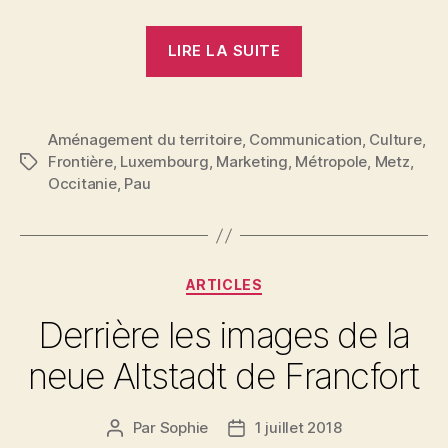
« De
LIRE LA SUITE
Metz
à
Pau,
Aménagement du territoire
,
Communication
,
Culture
,
premières
Frontière
,
Luxembourg
,
Marketing
,
Métropole
,
Metz
,
Étiquettes
impressions »
Occitanie
,
Pau
Catégories
ARTICLES
Derrière les images de la
neue Altstadt de Francfort
Par
Sophie
1 juillet 2018
Auteur
Date