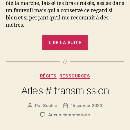
ôté la marche, laissé tes bras croisés, assise dans
un fauteuil mais qui a conservé ce regard si
bleu et si perçant qu’il me reconnaît à des
mètres.
« Au
LIRE LA SUITE
pays
du
silence »
Catégories
RÉCITS
RESSOURCES
Arles # transmission
Par
Sophie
15 janvier 2023
Auteur
Date
de
de
sur
Aucun commentaire
l’article
l’article
Arles
#