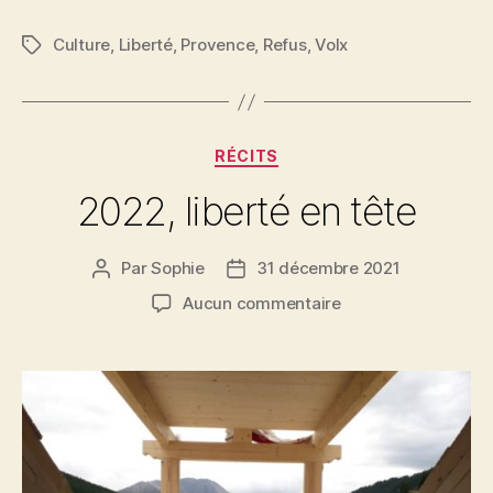
mémoire
Culture
,
Liberté
,
Provence
,
Refus
,
Volx
de
Étiquettes
mon
cher
père
Catégories
RÉCITS
bienaimé »
2022, liberté en tête
Par
Sophie
31 décembre 2021
Auteur
Date
de
de
sur
Aucun commentaire
l’article
l’article
2022,
liberté
en
tête