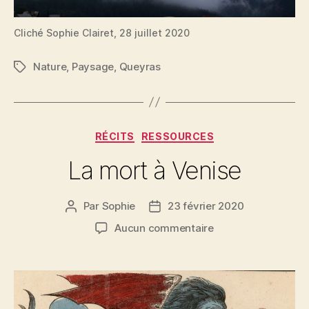
Cliché Sophie Clairet, 28 juillet 2020
Nature
,
Paysage
,
Queyras
Étiquettes
Catégories
RÉCITS
RESSOURCES
La mort à Venise
Par
Sophie
23 février 2020
Auteur
Date
de
de
sur
Aucun commentaire
l’article
l’article
La
mort
à
Venise