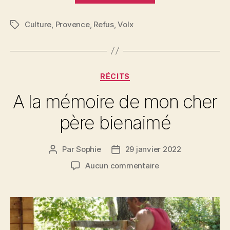
venue
Culture
,
Provence
,
Refus
,
Volx
me
Étiquettes
chercher »
Catégories
RÉCITS
A la mémoire de mon cher
père bienaimé
Par
Sophie
29 janvier 2022
Auteur
Date
de
de
sur
Aucun commentaire
l’article
l’article
A
la
mémoire
de
mon