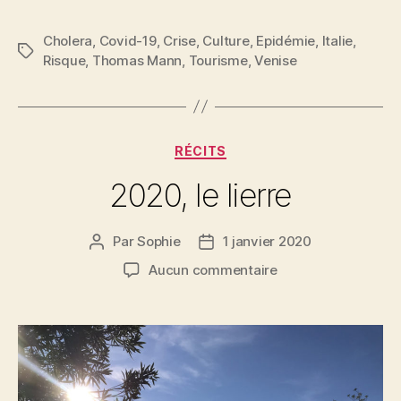
Venise »
Cholera
,
Covid-19
,
Crise
,
Culture
,
Epidémie
,
Italie
,
Étiquettes
Risque
,
Thomas Mann
,
Tourisme
,
Venise
Catégories
RÉCITS
2020, le lierre
Par
Sophie
1 janvier 2020
Auteur
Date
de
de
sur
Aucun commentaire
l’article
l’article
2020,
le
lierre