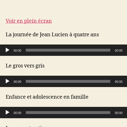
Voir en plein écran
La journée de Jean Lucien à quatre ans
Lecteur audio
00:00
00:00
Le gros vers gris
Lecteur audio
00:00
00:00
Enfance et adolescence en famille
Lecteur audio
00:00
00:00