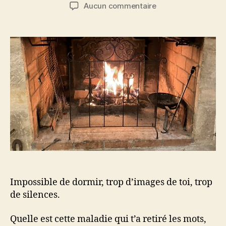
de
de
sur
Aucun commentaire
l’article
l’article
Au
pays
du
silence
Impossible de dormir, trop d’images de toi, trop
de silences.
Quelle est cette maladie qui t’a retiré les mots,