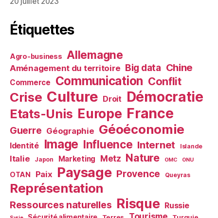
20 juillet 2023
Étiquettes
Allemagne
Agro-business
Chine
Big data
Aménagement du territoire
Communication
Conflit
Commerce
Culture
Démocratie
Crise
Droit
France
Europe
Etats-Unis
Géoéconomie
Guerre
Géographie
Image
Influence
Internet
Identité
Islande
Nature
Metz
Italie
Marketing
Japon
OMC
ONU
Paysage
Provence
Paix
OTAN
Queyras
Représentation
Risque
Ressources naturelles
Russie
Tourisme
Sécurité alimentaire
Terres
Turquie
Syrie