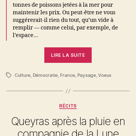
tonnes de poissons jetées à la mer pour
maintenir les prix. Ou peut-être ne vous
suggérerait-il rien du tout, qu’un vide à
remplir — comme celui, par exemple, de
l’espace…
« 2022,
LIRE LA SUITE
liberté
en
Culture
,
Démocratie
,
France
,
Paysage
tête »
,
Voeux
Étiquettes
Catégories
RÉCITS
Queyras après la pluie en
compagnie de la Lune