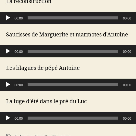
La reconstruction
Lecteur audio
00:00
00:00
Saucisses de Marguerite et marmotes d’Antoine
Lecteur audio
00:00
00:00
Les blagues de pépé Antoine
Lecteur audio
00:00
00:00
La luge d’été dans le pré du Luc
Lecteur audio
00:00
00:00