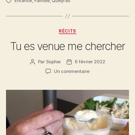
Enfance
,
Famille
,
Queyras
Étiquettes
Catégories
RÉCITS
Tu es venue me chercher
Par
Sophie
6 février 2022
Auteur
Date
de
de
sur
Un commentaire
l’article
l’article
Tu
es
venue
me
chercher