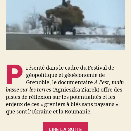
de
paysans
(Ukraine,
Roumanie)
P
résenté dans le cadre du Festival de
géopolitique et géoéconomie de
Grenoble, le documentaire
A l’est, main
basse sur les terres
(Agnieszka Ziarek) offre des
pistes de réflexion sur les potentialités et les
enjeux de ces « greniers à blés sans paysans »
que sont l’Ukraine et la Roumanie.
« Des
LIRE LA SUITE