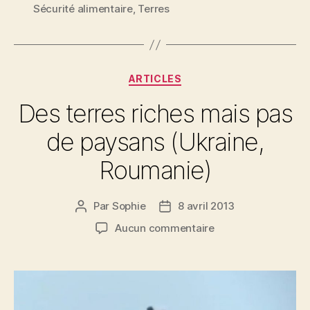
des
Sécurité alimentaire
,
Terres
enjeux
géopolitiques
des
Catégories
données »
ARTICLES
Des terres riches mais pas
de paysans (Ukraine,
Roumanie)
Par
Sophie
8 avril 2013
Auteur
Date
de
de
sur
Aucun commentaire
l’article
l’article
Des
terres
riches
mais
pas