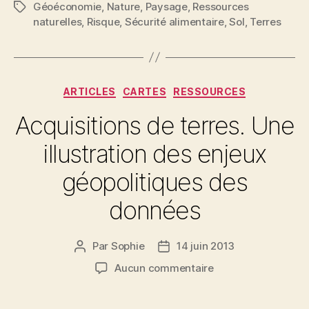
Géoéconomie
,
Nature
,
Paysage
,
Ressources
Étiquettes
naturelles
,
Risque
,
Sécurité alimentaire
,
Sol
,
Terres
Catégories
ARTICLES
CARTES
RESSOURCES
Acquisitions de terres. Une
illustration des enjeux
géopolitiques des
données
Par
Sophie
14 juin 2013
Auteur
Date
de
de
sur
Aucun commentaire
l’article
l’article
Acquisitions
de