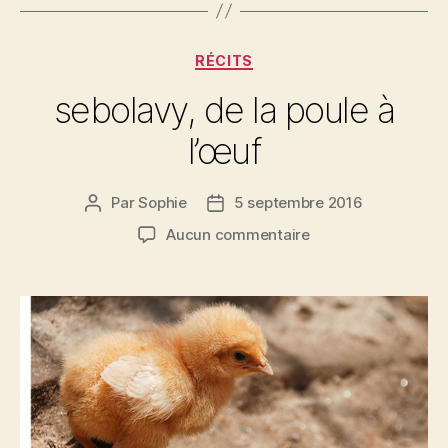
eaux
de
Catégories
baignade »
RÉCITS
sebolavy, de la poule à
l’œuf
Par
Sophie
5 septembre 2016
Auteur
Date
de
de
sur
Aucun commentaire
l’article
l’article
sebolavy,
de
la
poule
à
l’œuf