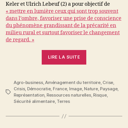
Keler et Ulrich Lebeuf (2) a pour objectif de
« mettre en lumière ceux qui sont trop souvent
dans l’ombre, favoriser une prise de conscience
du phénomène grandissant de la précarité en
milieu rural et surtout favoriser le changement
de regard. »
« Oubliés
LIRE LA SUITE
de
nos
campagnes
Agro-business
,
Aménagement du territoire
,
Crise
,
:
Crisis
,
Démocratie
,
France
,
Image
,
Nature
,
Paysage
,
la
Étiquettes
Représentation
,
Ressources naturelles
,
Risque
,
diagonale
Sécurité alimentaire
,
Terres
du
vide
en