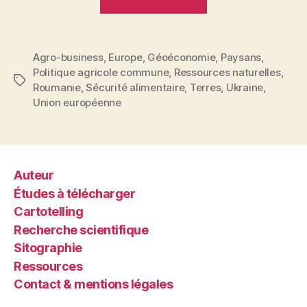
terres
riches
mais
Agro-business
,
Europe
,
Géoéconomie
,
Paysans
,
pas
Politique agricole commune
,
Ressources naturelles
,
de
Étiquettes
Roumanie
,
Sécurité alimentaire
,
Terres
,
Ukraine
,
paysans
Union européenne
(Ukraine,
Roumanie) »
Auteur
Études à télécharger
Cartotelling
Recherche scientifique
Sitographie
Ressources
Contact & mentions légales