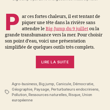
P
ar ces fortes chaleurs, il est tentant de
piquer une tête dans la rivière sans
attendre le
Big-Jump du 9 juillet
ou la
grande transhumance vers la mer. Pour choisir
son point d’eau, voici une présentation
simplifiée de quelques outils très complets.
« Envie
LIRE LA SUITE
de
fraîcheur
?
Agro-business
,
Big jump
,
Canicule
,
Démocratie
,
Eaux
Géographie
,
Paysage
,
Perturbateurs endocriniens
,
des
Étiquettes
Pollution
,
Ressources naturelles
,
Risque
,
Union
rivières
européenne
&