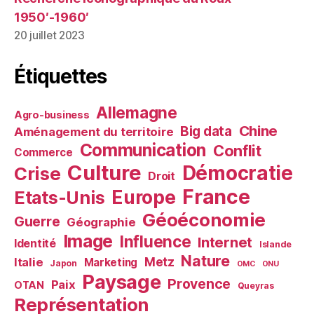
1950′-1960′
20 juillet 2023
Étiquettes
Allemagne
Agro-business
Chine
Big data
Aménagement du territoire
Communication
Conflit
Commerce
Culture
Démocratie
Crise
Droit
France
Europe
Etats-Unis
Géoéconomie
Guerre
Géographie
Image
Influence
Internet
Identité
Islande
Nature
Metz
Italie
Marketing
Japon
OMC
ONU
Paysage
Provence
Paix
OTAN
Queyras
Représentation