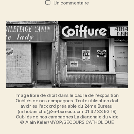
de
de
sur
Un commentaire
l’article
l’article
Oubliés
de
nos
campagnes
:
la
diagonale
du
vide
en
images
Image libre de droit dans le cadre de l'exposition
Oubliés de nos campagnes. Toute utilisation doit
avoir eu l'accord préalable du 2ème Bureau.
(m.hobeniche@2e-bureau.com 01 42 33 93 18)
Oubliés de nos campagnes La diagonale du vide
© Alain Keler/MYOP/SECOURS CATHOLIQUE