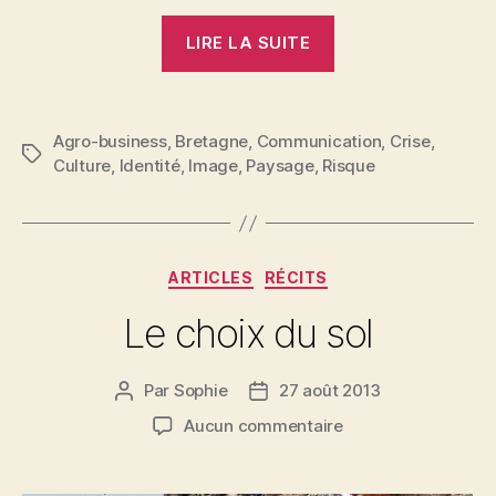
« Territoire,
LIRE LA SUITE
identité…
Dix
ans
Agro-business
,
Bretagne
,
Communication
,
Crise
,
plus
Étiquettes
Culture
,
Identité
,
Image
,
Paysage
,
Risque
tard,
l’embrasement ? 
Catégories
ARTICLES
RÉCITS
Le choix du sol
Par
Sophie
27 août 2013
Auteur
Date
de
de
sur
Aucun commentaire
l’article
l’article
Le
choix