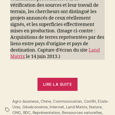
vérification des sources et leur travail de
terrain, les chercheurs ont distingué les
projets annoncés de ceux réellement
signés, et les superficies effectivement
mises en production. (Image ci-contre :
Acquisitions de terres représentées par des
liens entre pays d’origine et pays de
destination. Capture d’écran du site
Land
Matrix
le 14 juin 2013.)
« Acquisitions
LIRE LA SUITE
de
terres.
Agro-business
,
Chine
,
Communication
Une
,
Conflit
,
Etats-
Unis
,
Géoéconomie
,
Internet
,
Land Matrix
,
Nature
,
illustration
Étiquettes
ONG
,
RDC
,
Représentation
,
Ressources naturelles
,