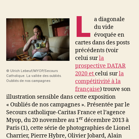
L
a diagonale
du vide
évoquée en
cartes dans des posts
précédents (voir
celui sur
la
prospective DATAR
© Ulrich Lebeuf/MYOP/Secours
2020 et
celui sur
la
Catholique. La vallée des oubliés.
compétitivité à la
Oubliés de nos campagnes
française
) trouve son
illustration sensible dans cette exposition
« Oubliés de nos campagnes ». Présentée par le
Secours catholique-Caritas France et l’agence
er
Myop, du 20 novembre au 1
décembre 2013 à
Paris (1), cette série de photographies de Lionel
Charrier, Pierre Hybre, Olivier Jobard, Alain