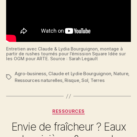
Entretien avec Claude & Lydia Bourguignon, montage à
partir de rushes tournés pour l’émission Square Idée sur
les OGM pour ARTE. Source : Sarah Legault
Agro-business
,
Claude et Lydie Bourguignon
,
Nature
,
Étiquettes
Ressources naturelles
,
Risque
,
Sol
,
Terres
Catégories
RESSOURCES
Envie de fraîcheur ? Eaux