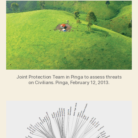
terres.
Une
illustration
des
enjeux
géopolitiques
des
données
Joint Protection Team in Pinga to assess threats
on Civilians. Pinga, February 12, 2013.