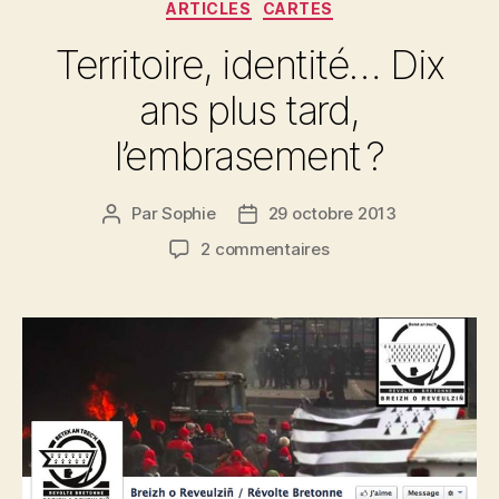
Catégories
images »
ARTICLES
CARTES
Territoire, identité… Dix
ans plus tard,
l’embrasement ?
Par
Sophie
29 octobre 2013
Auteur
Date
de
de
sur
2 commentaires
l’article
l’article
Territoire,
identité…
Dix
ans
plus
tard,
l’embrasement ?