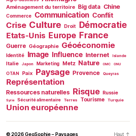
Chine
Big data
Aménagement du territoire
Communication
Conflit
Commerce
Culture
Démocratie
Crise
Droit
France
Europe
Etats-Unis
Géoéconomie
Guerre
Géographie
Image
Influence
Internet
Identité
Islande
Nature
Metz
Italie
Marketing
Japon
OMC
ONU
Paysage
Provence
Paix
OTAN
Queyras
Représentation
Risque
Ressources naturelles
Russie
Tourisme
Sécurité alimentaire
Terres
Turquie
Syrie
Union européenne
© 2026
GeoSophie – Paysages
Haut
↑