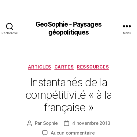
GeoSophie - Paysages
géopolitiques
Recherche
Menu
Catégories
ARTICLES
CARTES
RESSOURCES
Instantanés de la
compétitivité « à la
française »
Par
Sophie
4 novembre 2013
Auteur
Date
de
de
sur
Aucun commentaire
l’article
l’article