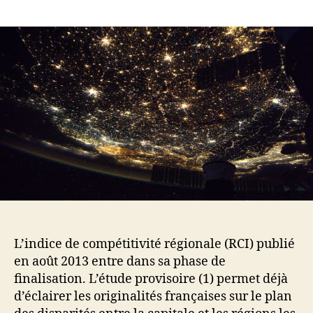
Instantanés
de
la
compétitivité
«
à
la
française
»
L’indice de compétitivité régionale (RCI) publié
en août 2013 entre dans sa phase de
finalisation. L’étude provisoire (1) permet déjà
d’éclairer les originalités françaises sur le plan