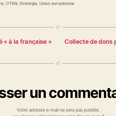
es
re
,
OTAN
,
Stratégie
,
Union européenne
 « à la française »
Collecte de dons po
isser un commenta
Votre adresse e-mail ne sera pas publiée.