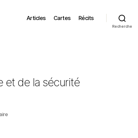
Articles
Cartes
Récits
Recherche
et de la sécurité
sur
ire
EUROTAN
?
Visions