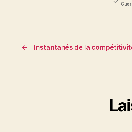
Étiquett
Guer
←
Instantanés de la compétitivité
La