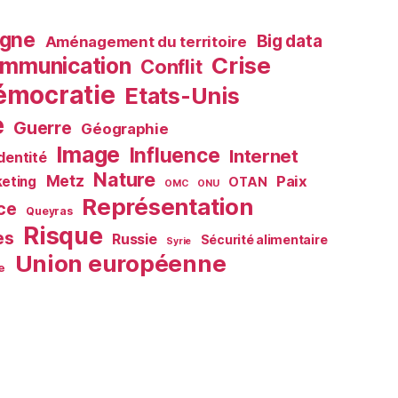
agne
Big data
Aménagement du territoire
Crise
mmunication
Conflit
émocratie
Etats-Unis
e
Guerre
Géographie
Image
Influence
Internet
Identité
Nature
Metz
Paix
eting
OTAN
OMC
ONU
Représentation
ce
Queyras
Risque
es
Russie
Sécurité alimentaire
Syrie
Union européenne
e