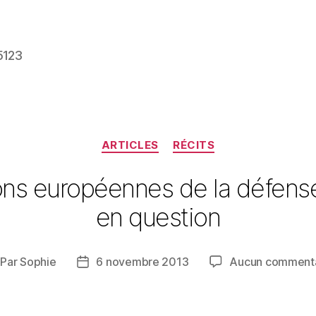
5123
Catégories
ARTICLES
RÉCITS
s européennes de la défense 
en question
Par
Sophie
6 novembre 2013
Aucun commenta
teur
Date
e
de
rticle
l’article