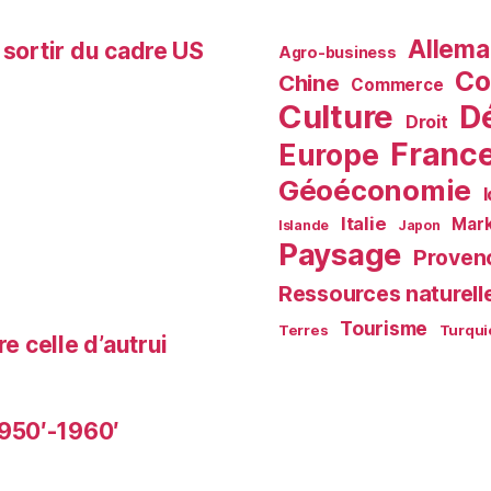
Allem
 sortir du cadre US
Agro-business
Co
Chine
Commerce
Culture
D
Droit
Franc
Europe
Géoéconomie
Italie
Mark
Islande
Japon
Paysage
Proven
Ressources naturell
Tourisme
Terres
Turqui
e celle d’autrui
950′-1960′