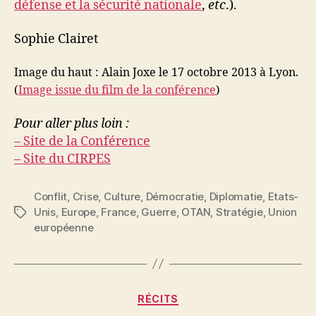
défense et la sécurité nationale
,
etc
.).
Sophie Clairet
Image du haut : Alain Joxe le 17 octobre 2013 à Lyon.
(
Image issue du film de la conférence
)
Pour aller plus loin :
– Site de la Conférence
– Site du CIRPES
Conflit
,
Crise
,
Culture
,
Démocratie
,
Diplomatie
,
Etats-
Unis
,
Europe
,
France
,
Guerre
,
OTAN
,
Stratégie
,
Union
Étiquettes
européenne
Catégories
RÉCITS