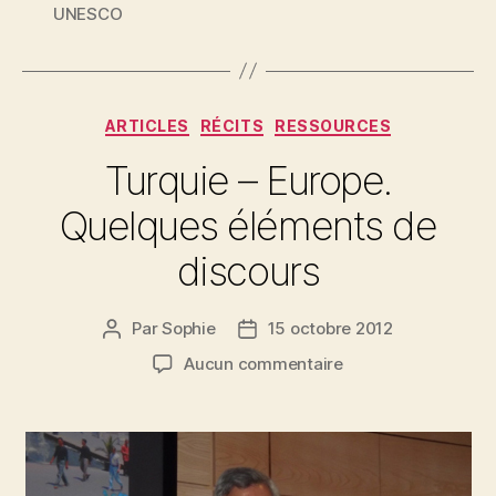
UNESCO
Catégories
ARTICLES
RÉCITS
RESSOURCES
Turquie – Europe.
Quelques éléments de
discours
Par
Sophie
15 octobre 2012
Auteur
Date
de
de
sur
Aucun commentaire
l’article
l’article
Turquie
–
Europe.
Quelques
éléments