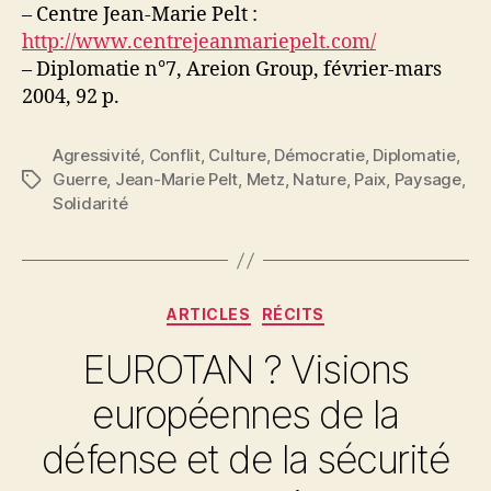
– Centre Jean-Marie Pelt :
http://www.centrejeanmariepelt.com/
– Diplomatie n°7, Areion Group, février-mars
2004, 92 p.
Agressivité
,
Conflit
,
Culture
,
Démocratie
,
Diplomatie
,
Guerre
,
Jean-Marie Pelt
,
Metz
,
Nature
,
Paix
,
Paysage
,
Étiquettes
Solidarité
Catégories
ARTICLES
RÉCITS
EUROTAN ? Visions
européennes de la
défense et de la sécurité