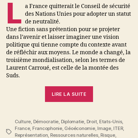
L
a France quitterait le Conseil de sécurité
des Nations Unies pour adopter un statut
de neutralité.
Une fiction sans prétention pour se projeter
dans l’avenir et laisser imaginer une vision
politique qui tienne compte du contexte avant
de réfléchir aux moyens. Le monde a changé, la
troisième mondialisation, selon les termes de
Laurent Carroué, est celle de la montée des
Suds.
« La
LIRE LA SUITE
France
dans
le
Culture
,
Démocratie
,
Diplomatie
,
Droit
,
Etats-Unis
,
monde.
France
,
Francophonie
,
Géoéconomie
,
Image
,
ITER
,
Fiction »
Étiquettes
Représentation
,
Ressources naturelles
,
Risque
,