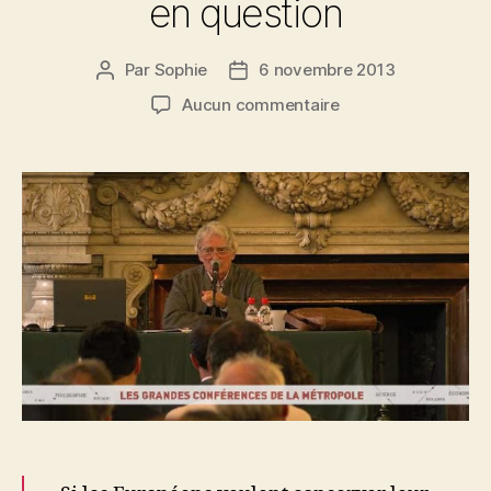
en question
Par
Sophie
6 novembre 2013
Auteur
Date
de
de
sur
Aucun commentaire
l’article
l’article
EUROTAN
?
Visions
européennes
de
la
défense
et
de
la
sécurité
en
question