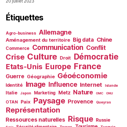
20 juillet 2023
Étiquettes
Allemagne
Agro-business
Chine
Big data
Aménagement du territoire
Communication
Conflit
Commerce
Culture
Démocratie
Crise
Droit
France
Europe
Etats-Unis
Géoéconomie
Guerre
Géographie
Image
Influence
Internet
Identité
Islande
Nature
Metz
Italie
Marketing
Japon
OMC
ONU
Paysage
Provence
Paix
OTAN
Queyras
Représentation
Risque
Ressources naturelles
Russie
Tourisme
Sécurité alimentaire
Terres
Turquie