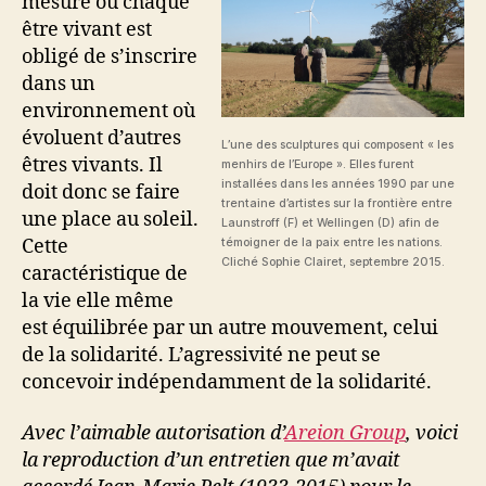
mesure où chaque
être vivant est
obligé de s’inscrire
dans un
environnement où
évoluent d’autres
L’une des sculptures qui composent « les
êtres vivants. Il
menhirs de l’Europe ». Elles furent
installées dans les années 1990 par une
doit donc se faire
trentaine d’artistes sur la frontière entre
une place au soleil.
Launstroff (F) et Wellingen (D) afin de
Cette
témoigner de la paix entre les nations.
Cliché Sophie Clairet, septembre 2015.
caractéristique de
la vie elle même
est équilibrée par un autre mouvement, celui
de la solidarité. L’agressivité ne peut se
concevoir indépendamment de la solidarité.
Avec l’aimable autorisation d’
Areion Group
, voici
la reproduction d’un entretien que m’avait