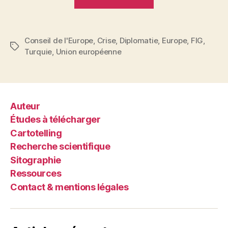
–
Europe.
Quelques
Conseil de l'Europe
,
Crise
,
Diplomatie
,
Europe
,
FIG
,
éléments
Étiquettes
Turquie
,
Union européenne
de
discours »
Auteur
Études à télécharger
Cartotelling
Recherche scientifique
Sitographie
Ressources
Contact & mentions légales