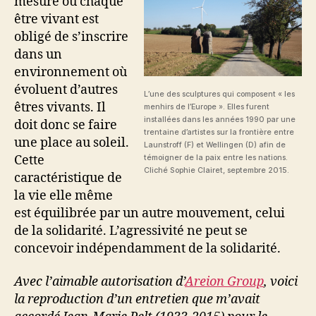
mesure où chaque
être vivant est
obligé de s’inscrire
dans un
environnement où
évoluent d’autres
L’une des sculptures qui composent « les
êtres vivants. Il
menhirs de l’Europe ». Elles furent
installées dans les années 1990 par une
doit donc se faire
trentaine d’artistes sur la frontière entre
une place au soleil.
Launstroff (F) et Wellingen (D) afin de
Cette
témoigner de la paix entre les nations.
Cliché Sophie Clairet, septembre 2015.
caractéristique de
la vie elle même
est équilibrée par un autre mouvement, celui
de la solidarité. L’agressivité ne peut se
concevoir indépendamment de la solidarité.
Avec l’aimable autorisation d’
Areion Group
, voici
la reproduction d’un entretien que m’avait