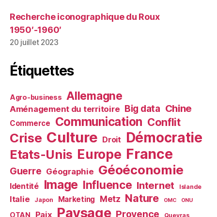
Recherche iconographique du Roux
1950′-1960′
20 juillet 2023
Étiquettes
Allemagne
Agro-business
Chine
Big data
Aménagement du territoire
Communication
Conflit
Commerce
Culture
Démocratie
Crise
Droit
France
Europe
Etats-Unis
Géoéconomie
Guerre
Géographie
Image
Influence
Internet
Identité
Islande
Nature
Metz
Italie
Marketing
Japon
OMC
ONU
Paysage
Provence
Paix
OTAN
Queyras