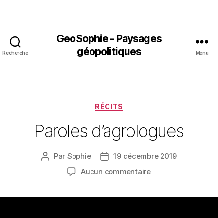
GeoSophie - Paysages
géopolitiques
Recherche
Menu
Catégories
RÉCITS
Paroles d’agrologues
Par
Sophie
19 décembre 2019
Auteur
Date
de
de
sur
Aucun commentaire
l’article
l’article
Paroles
d’agrologues