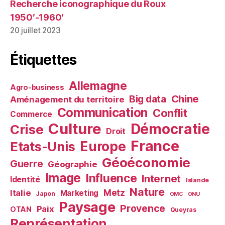
Recherche iconographique du Roux
1950′-1960′
20 juillet 2023
Étiquettes
Allemagne
Agro-business
Chine
Big data
Aménagement du territoire
Communication
Conflit
Commerce
Culture
Démocratie
Crise
Droit
France
Europe
Etats-Unis
Géoéconomie
Guerre
Géographie
Image
Influence
Internet
Identité
Islande
Nature
Metz
Italie
Marketing
Japon
OMC
ONU
Paysage
Provence
Paix
OTAN
Queyras
Représentation