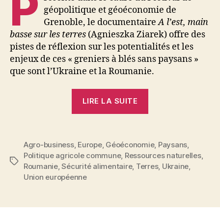
P
géopolitique et géoéconomie de
Grenoble, le documentaire
A l’est, main
basse sur les terres
(Agnieszka Ziarek) offre des
pistes de réflexion sur les potentialités et les
enjeux de ces « greniers à blés sans paysans »
que sont l’Ukraine et la Roumanie.
« Des
LIRE LA SUITE
terres
riches
mais
Agro-business
,
Europe
,
Géoéconomie
,
Paysans
,
pas
Politique agricole commune
,
Ressources naturelles
,
de
Étiquettes
Roumanie
,
Sécurité alimentaire
,
Terres
,
Ukraine
,
paysans
Union européenne
(Ukraine,
Roumanie) »