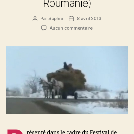
Roumanie)
Par
Sophie
8 avril 2013
Auteur
Date
de
de
sur
Aucun commentaire
l’article
l’article
Des
terres
riches
mais
pas
de
paysans
(Ukraine,
Roumanie)
résenté dans le cadre du Festival de