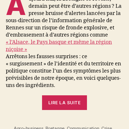
A
demain peut être d’autres régions ? La
presse bruisse d’alertes lancées par la
sous-direction de l’information générale de
Rennes sur un risque de fronde explosive, et
d’embrasement à d’autres régions comme
« l’Alsace, le Pays basque et même la région
niçoise »
Arrêtons les fausses surprises : ce
« surgissement » de l’identité et du territoire en
politique constitue l’un des symptômes les plus
prévisibles de notre époque, en voici quelques-
uns des ingrédients.
« Territoire,
LIRE LA SUITE
identité…
Dix
ans
Agro-business
,
Bretagne
,
Communication
,
Crise
,