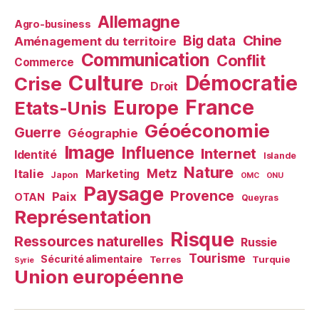
Allemagne
Agro-business
Chine
Big data
Aménagement du territoire
Communication
Conflit
Commerce
Culture
Démocratie
Crise
Droit
France
Europe
Etats-Unis
Géoéconomie
Guerre
Géographie
Image
Influence
Internet
Identité
Islande
Nature
Metz
Italie
Marketing
Japon
OMC
ONU
Paysage
Provence
Paix
OTAN
Queyras
Représentation
Risque
Ressources naturelles
Russie
Tourisme
Sécurité alimentaire
Terres
Turquie
Syrie
Union européenne