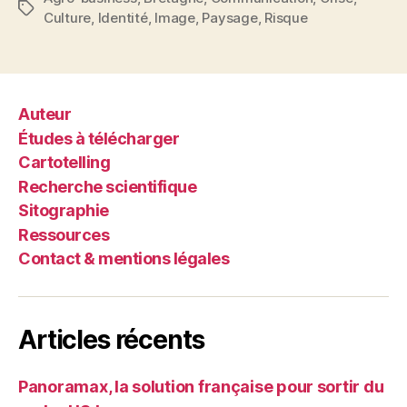
plus
Étiquettes
Culture
,
Identité
,
Image
,
Paysage
,
Risque
tard,
l’embrasement ? 
Auteur
Études à télécharger
Cartotelling
Recherche scientifique
Sitographie
Ressources
Contact & mentions légales
Articles récents
Panoramax, la solution française pour sortir du