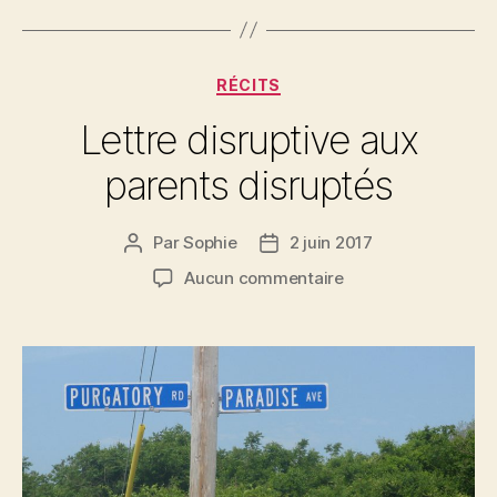
Catégories
RÉCITS
Lettre disruptive aux
parents disruptés
Par
Sophie
2 juin 2017
Auteur
Date
de
de
sur
Aucun commentaire
l’article
l’article
Lettre
disruptive
aux
parents
disruptés