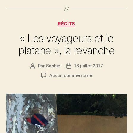
Catégories
RÉCITS
« Les voyageurs et le
platane », la revanche
Par
Sophie
16 juillet 2017
Auteur
Date
de
de
sur
Aucun commentaire
l’article
l’article
« Les
voyageurs
et
le
platane »,
la
revanche