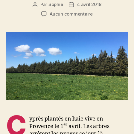
Par
Sophie
4 avril 2018
Auteur
Date
de
de
sur
Aucun commentaire
l’article
l’article
Frontière
naturelle
C
yprès plantés en haie vive en
er
Provence le 1
avril. Les arbres
arrêtent les nuages ce jour-là.