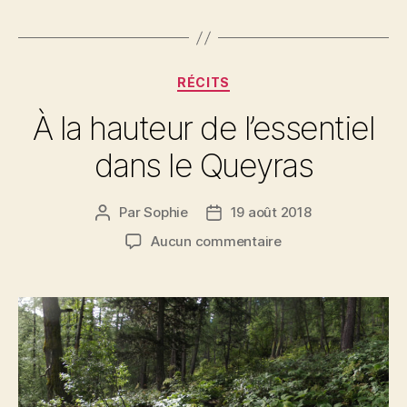
Catégories
RÉCITS
À la hauteur de l’essentiel
dans le Queyras
Par
Sophie
19 août 2018
Auteur
Date
de
de
sur
Aucun commentaire
l’article
l’article
À
la
hauteur
de
l’essentiel
dans
le
Queyras