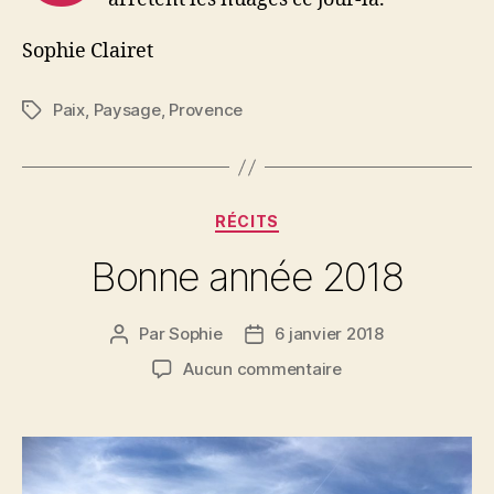
Sophie Clairet
Paix
,
Paysage
,
Provence
Étiquettes
Catégories
RÉCITS
Bonne année 2018
Par
Sophie
6 janvier 2018
Auteur
Date
de
de
sur
Aucun commentaire
l’article
l’article
Bonne
année
2018