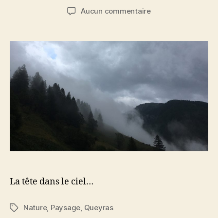
de
de
sur
Aucun commentaire
l’article
l’article
Blog
au
vert
La tête dans le ciel…
Nature
,
Paysage
,
Queyras
Étiquettes