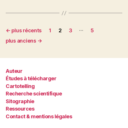
Pagination
…
←
plus récents
1
2
3
5
des
plus anciens
→
publications
Auteur
Études à télécharger
Cartotelling
Recherche scientifique
Sitographie
Ressources
Contact & mentions légales