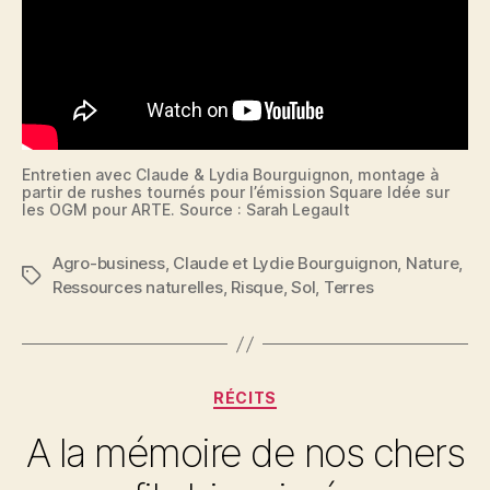
Entretien avec Claude & Lydia Bourguignon, montage à
partir de rushes tournés pour l’émission Square Idée sur
les OGM pour ARTE. Source : Sarah Legault
Agro-business
,
Claude et Lydie Bourguignon
,
Nature
,
Étiquettes
Ressources naturelles
,
Risque
,
Sol
,
Terres
Catégories
RÉCITS
A la mémoire de nos chers