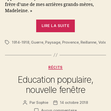
frère d’une de mes arrières grands-mères,
Madeleine. »
« A
LIRE LA SUITE
la
mémoire
1914-1918
,
Guerre
,
Paysage
,
Provence
de
,
Reillanne
,
Volx
Étiquettes
nos
chers
fils
Catégories
RÉCITS
bienaimés »
Education populaire,
nouvelle fenêtre
Par
Sophie
14 octobre 2018
Auteur
Date
de
de
sur
Aucun commentaire