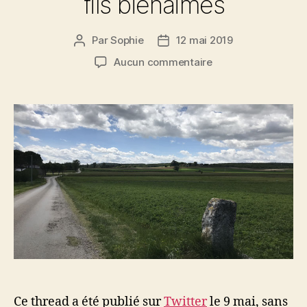
fils bienaimés
Par
Sophie
12 mai 2019
Auteur
Date
de
de
sur
Aucun commentaire
l’article
l’article
A
la
mémoire
de
nos
chers
fils
bienaimés
Ce thread a été publié sur
Twitter
le 9 mai, sans