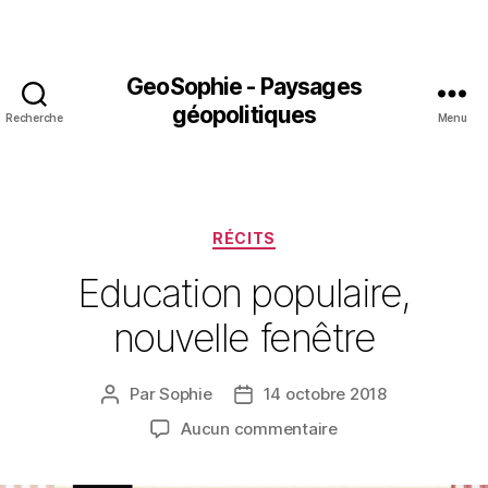
GeoSophie - Paysages
géopolitiques
Recherche
Menu
Catégories
RÉCITS
Education populaire,
nouvelle fenêtre
Par
Sophie
14 octobre 2018
Auteur
Date
de
de
sur
Aucun commentaire
l’article
l’article
Education
populaire,