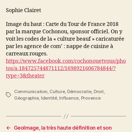
Sophie Clairet
Image du haut : Carte du Tour de France 2018
par la marque Cochonou, sponsor officiel. On y
voit les codes de la « culture beauf » caricaturée
par les agence de com’ : nappe de cuisine à
carreaux rouges.
https://www.facebook.com/cochonouetvous/pho
tos/a.184725744871112/1698921606784844/?
type=3&theater
Communication
,
Culture
,
Démocratie
,
Droit
,
Étiquettes
Géographie
,
Identité
,
Influence
,
Provence
←
GeoImage, la très haute définition et son