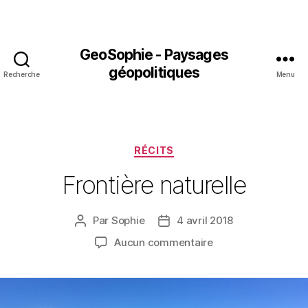
GeoSophie - Paysages
géopolitiques
Recherche
Menu
Catégories
RÉCITS
Frontière naturelle
Par
Sophie
4 avril 2018
Auteur
Date
de
de
sur
Aucun commentaire
l’article
l’article
Frontière
naturelle