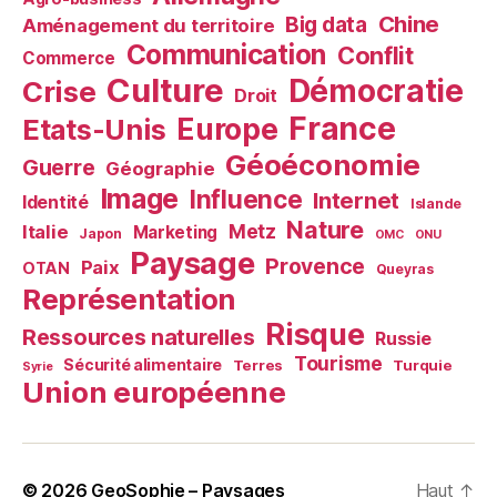
Chine
Big data
Aménagement du territoire
Communication
Conflit
Commerce
Culture
Démocratie
Crise
Droit
France
Europe
Etats-Unis
Géoéconomie
Guerre
Géographie
Image
Influence
Internet
Identité
Islande
Nature
Metz
Italie
Marketing
Japon
OMC
ONU
Paysage
Provence
Paix
OTAN
Queyras
Représentation
Risque
Ressources naturelles
Russie
Tourisme
Sécurité alimentaire
Terres
Turquie
Syrie
Union européenne
© 2026
GeoSophie – Paysages
Haut
↑