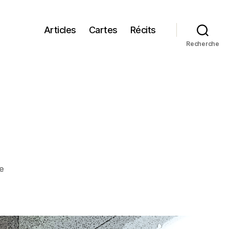
Articles
Cartes
Récits
Recherche
sur
e
Si
tu
veux
être