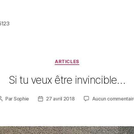
5123
Catégories
ARTICLES
Si tu veux être invincible…
Par
Sophie
27 avril 2018
Aucun commentair
Auteur
Date
de
de
l’article
l’article