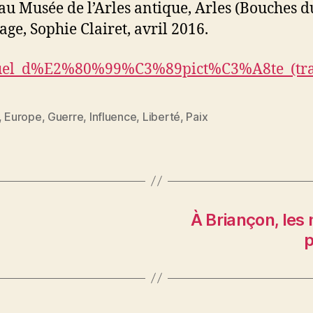
 au Musée de l’Arles antique, Arles (Bouches d
age, Sophie Clairet, avril 2016.
/Manuel_d%E2%80%99%C3%89pict%C3%A8te_(tra
,
Europe
,
Guerre
,
Influence
,
Liberté
,
Paix
es
À Briançon, les
p