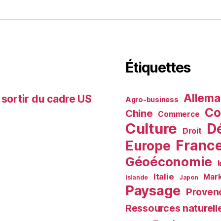
Étiquettes
Allem
 sortir du cadre US
Agro-business
Co
Chine
Commerce
Culture
D
Droit
Franc
Europe
Géoéconomie
Italie
Mark
Islande
Japon
Paysage
Proven
Ressources naturell