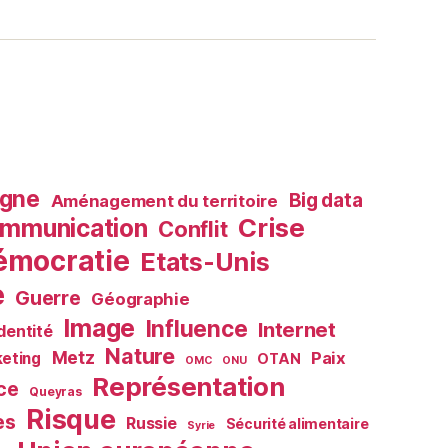
agne
Big data
Aménagement du territoire
Crise
mmunication
Conflit
émocratie
Etats-Unis
e
Guerre
Géographie
Image
Influence
Internet
Identité
Nature
Metz
Paix
eting
OTAN
OMC
ONU
Représentation
ce
Queyras
Risque
es
Russie
Sécurité alimentaire
Syrie