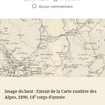
de
de
sur
Aucun commentaire
l’article
l’article
À
Briançon,
les
marges
reviennent
au
cœur
du
paysage
géopolitique
européen
Image du haut : Extrait de la Carte routière des
e
Alpes, 1890, 14
corps d’armée.