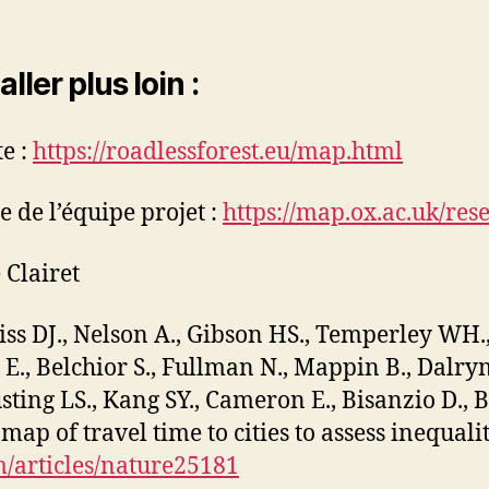
aller plus loin :
te :
https://roadlessforest.eu/map.html
e de l’équipe projet :
https://map.ox.ac.uk/rese
 Clairet
ss DJ., Nelson A., Gibson HS., Temperley WH., 
 E., Belchior S., Fullman N., Mappin B., Dalry
sting LS., Kang SY., Cameron E., Bisanzio D., B
map of travel time to cities to assess inequali
/articles/nature25181