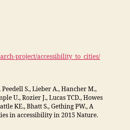
arch-project/accessibility_to_cities/
Peedell S., Lieber A., Hancher M.,
mple U., Rozier J., Lucas TCD., Howes
attle KE., Bhatt S., Gething PW., A
ties in accessibility in 2015 Nature.