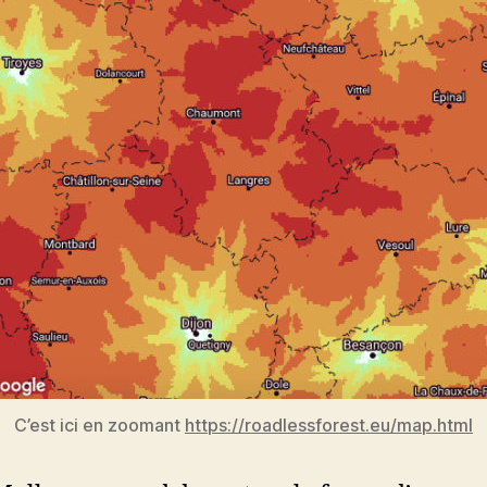
C’est ici en zoomant
https://roadlessforest.eu/map.html