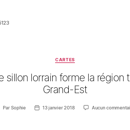
5123
Catégories
CARTES
le sillon lorrain forme la région 
Grand-Est
Par
Sophie
13 janvier 2018
Aucun commentai
uteur
Date
de
de
’article
l’article