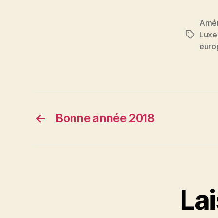
Amén
Luxe
Étiquett
euro
←
Bonne année 2018
La