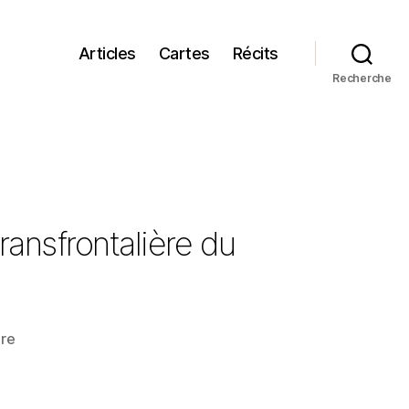
Articles
Cartes
Récits
Recherche
transfrontalière du
sur
re
Carte
sur
table