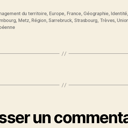
agement du territoire
,
Europe
,
France
,
Géographie
,
Identité
mbourg
,
Metz
,
Région
,
Sarrebruck
,
Strasbourg
,
Trèves
,
Unio
es
péenne
isser un commenta