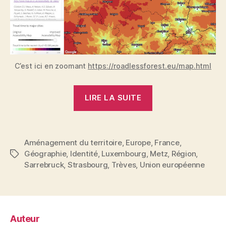
C’est ici en zoomant
https://roadlessforest.eu/map.html
« Carte
LIRE LA SUITE
sur
table
:
Aménagement du territoire
,
Europe
,
France
,
le
Géographie
,
Identité
,
Luxembourg
,
Metz
,
Région
,
Étiquettes
sillon
Sarrebruck
,
Strasbourg
,
Trèves
,
Union européenne
lorrain
forme
la
région
Auteur