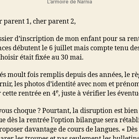
L’armoire de Narnia
 parent 1, cher parent 2,
sier d’inscription de mon enfant pour sa rent
cances débutent le 6 juillet mais compte tenu 
oisir était fixée au 30 mai.
s moult fois remplis depuis des années, le règ
ournir, les photos d’identité avec nom et prén
e
 cette rentrée en 4
, juste à vérifier les éven
us choque ? Pourtant, la disruption est bien là
dès la rentrée l’option bilangue sera rétablie
roposer davantage de cours de langues. « Dès 
rer les troupes et pas seulement les bulletins