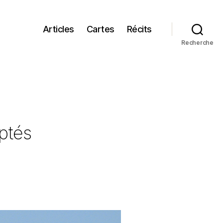
Articles
Cartes
Récits
Recherche
uptés
sur
e
Lettre
disruptive
aux
parents