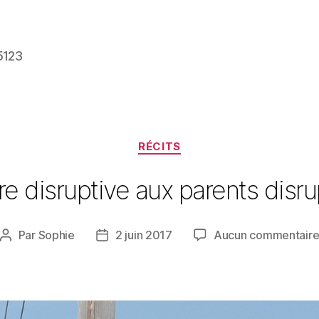
5123
Catégories
RÉCITS
re disruptive aux parents disr
Par
Sophie
2 juin 2017
Aucun commentair
Auteur
Date
de
de
l’article
l’article