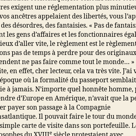
res exigent une réglementation plus minutieu
vos ancêtres appelaient des libertés, vous l’a
 des désordres, des fantaisies. « Pas de fantaisi
nt les gens d’affaires et les fonctionnaires ég
ieux d’aller vite, le règlement est le règlemen
ons pas de temps à perdre pour des originaux
endent ne pas faire comme tout le monde… »
te, en effet, cher lecteur, cela va très vite. J’ai
époque où la formalité du passeport semblait
ie à jamais. N’importe quel honnête homme,
endre d’Europe en Amérique, n’avait que la p
ler payer son passage à la Compagnie
satlantique. Il pouvait faire le tour du mond
simple carte de visite dans son portefeuille. L
e
osophes du XVIII
siècle protestaient avec