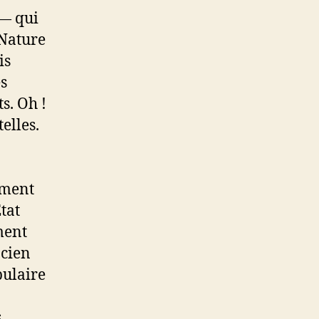
 — qui
 Nature
is
es
s. Oh !
telles.
ement
tat
ment
ncien
bulaire
s