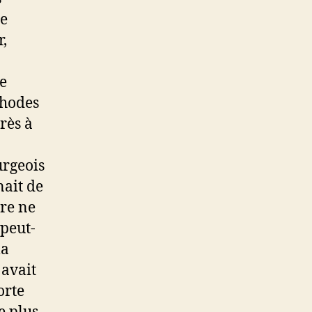
le
r,
de
thodes
rès à
urgeois
nait de
tre ne
 peut-
la
 avait
orte