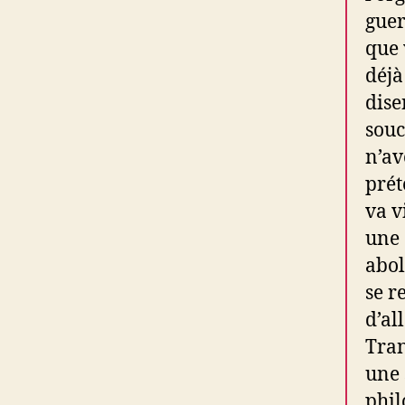
guer
que 
déjà
dise
souc
n’av
prét
va vi
une 
abol
se r
d’al
Tran
une 
phil