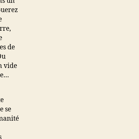
ns un
ouerez
e
rre,
e
es de
Ou
n vide
ce…
te
e se
umanité
s