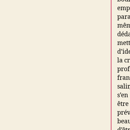
empr
para
même
déda
mett
d’id
la c
prof
fran
sali
s’en
être
prév
beau