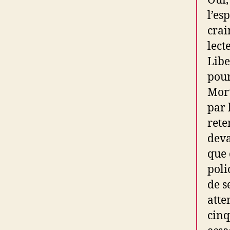
Oui,
l’es
crai
lect
Libe
pour
Mort
par 
rete
deva
que 
poli
de s
atte
cinq