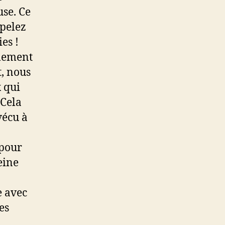
se. Ce
ppelez
es !
alement
t, nous
 qui
 Cela
 vécu à
 pour
eine
e avec
es