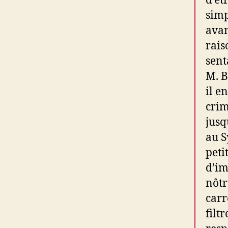
d’êt
simp
avan
rais
sent
M. B
il e
crim
jusq
au S
peti
d’im
nôtr
carr
filt