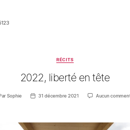
5123
Catégories
RÉCITS
2022, liberté en tête
Par
Sophie
31 décembre 2021
Aucun comment
teur
Date
de
rticle
l’article