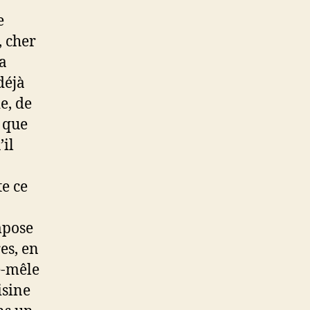
e
, cher
la
déjà
e, de
z que
’il
te ce
mpose
es, en
e-mêle
isine