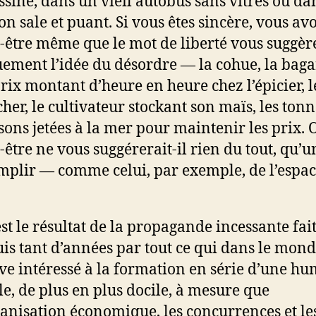
ssine, dans un vieil autobus sans vitres ou da
n sale et puant. Si vous êtes sincère, vous av
-être même que le mot de liberté vous suggèr
ement l’idée du désordre — la cohue, la baga
prix montant d’heure en heure chez l’épicier, l
her, le cultivateur stockant son maïs, les tonn
sons jetées à la mer pour maintenir les prix. 
-être ne vous suggérerait-il rien du tout, qu’u
mplir — comme celui, par exemple, de l’espa
est le résultat de la propagande incessante fai
is tant d’années par tout ce qui dans le mond
ve intéressé à la formation en série d’une h
le, de plus en plus docile, à mesure que
ganisation économique, les concurrences et le