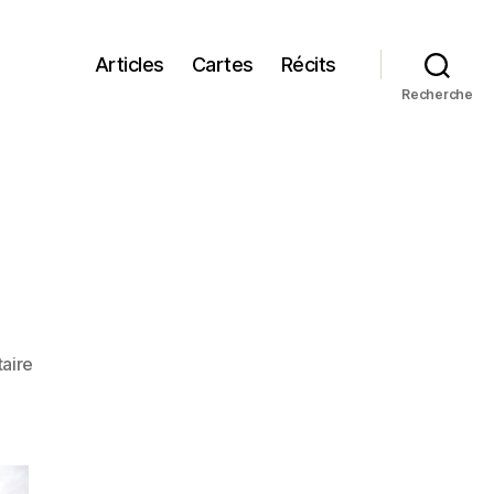
Articles
Cartes
Récits
Recherche
sur
aire
2022,
liberté
en
tête