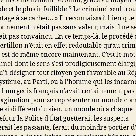
re instantanément reconnu, grâce au moyen l
le et le plus infaillible ? Le criminel seul tro
tage à se cacher… » Il reconnaissait bien que 
onnement n’était pas sans valeur, mais il ne s
ait pas convaincu. En ce temps-là, le procédé 
ertillon n’était en effet redoutable qu’au crimi
n est de même encore maintenant. C’est le mot
inel dont le sens s’est prodigieusement élargi
u’à désigner tout citoyen peu favorable au Ré
ystème, au Parti, ou à l’homme qui les incarn
t bourgeois français n’avait certainement pas
agination pour se représenter un monde co
e si différent du sien, un monde où à chaque
efour la Police d’État guetterait les suspects,
rerait les passants, ferait du moindre portier d