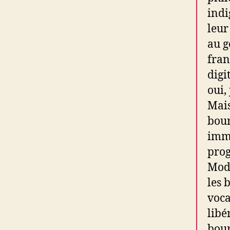
indi
leur
au g
fran
digi
oui,
Mais
bour
imme
prog
Mode
les 
voca
libé
bour