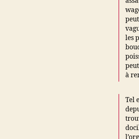
assa
wago
peut
vagu
les 
bouc
pois
peut
à re
Tel 
depu
trou
doci
l’or