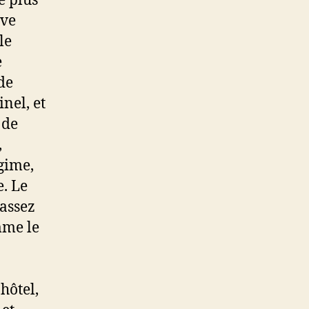
e plus
uve
le
e
de
nel, et
 de
,
gime,
e. Le
 assez
mme le
’hôtel,