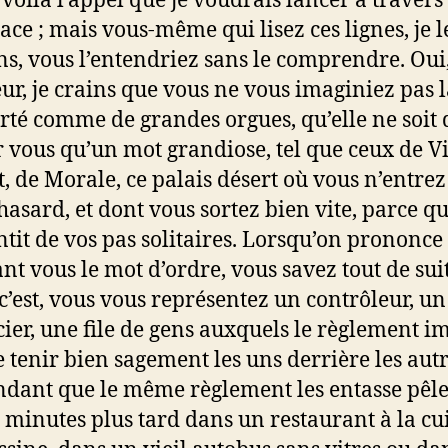
 voilà l’appel que je voudrais lancer à travers
pace ; mais vous-même qui lisez ces lignes, je l
ns, vous l’entendriez sans le comprendre. Oui
eur, je crains que vous ne vous imaginiez pas 
rté comme de grandes orgues, qu’elle ne soit 
 vous qu’un mot grandiose, tel que ceux de Vi
, de Morale, ce palais désert où vous n’entre
hasard, et dont vous sortez bien vite, parce qu
ntit de vos pas solitaires. Lorsqu’on prononce
nt vous le mot d’ordre, vous savez tout de sui
c’est, vous vous représentez un contrôleur, un
cier, une file de gens auxquels le règlement i
e tenir bien sagement les uns derrière les autr
ndant que le même règlement les entasse pêl
 minutes plus tard dans un restaurant à la cu