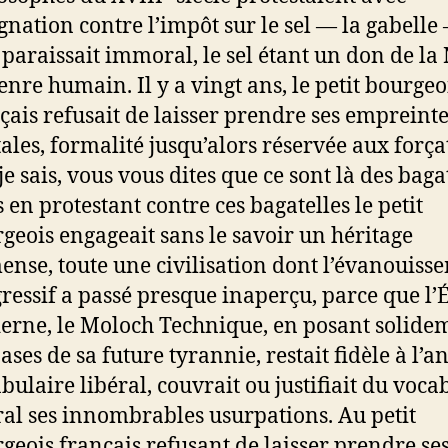
gnation contre l’impôt sur le sel — la gabelle
 paraissait immoral, le sel étant un don de la
enre humain. Il y a vingt ans, le petit bourgeo
çais refusait de laisser prendre ses empreint
tales, formalité jusqu’alors réservée aux forçat
 je sais, vous vous dites que ce sont là des baga
 en protestant contre ces bagatelles le petit
geois engageait sans le savoir un héritage
nse, toute une civilisation dont l’évanouiss
ressif a passé presque inaperçu, parce que l’É
rne, le Moloch Technique, en posant solide
bases de sa future tyrannie, restait fidèle à l’a
bulaire libéral, couvrait ou justifiait du voca
ral ses innombrables usurpations. Au petit
geois français refusant de laisser prendre se