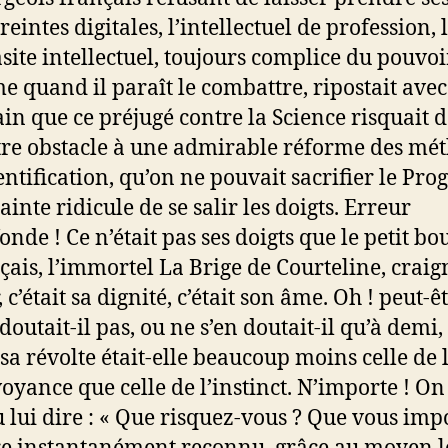
eintes digitales, l’intellectuel de profession, 
site intellectuel, toujours complice du pouvoi
 quand il paraît le combattre, ripostait avec
in que ce préjugé contre la Science risquait 
re obstacle à une admirable réforme des mé
entification, qu’on ne pouvait sacrifier le Prog
rainte ridicule de se salir les doigts. Erreur
onde ! Ce n’était pas ses doigts que le petit bo
çais, l’immortel La Brige de Courteline, craig
r, c’était sa dignité, c’était son âme. Oh ! peut-ê
 doutait-il pas, ou ne s’en doutait-il qu’à demi,
 sa révolte était-elle beaucoup moins celle de 
oyance que celle de l’instinct. N’importe ! On
 lui dire : « Que risquez-vous ? Que vous imp