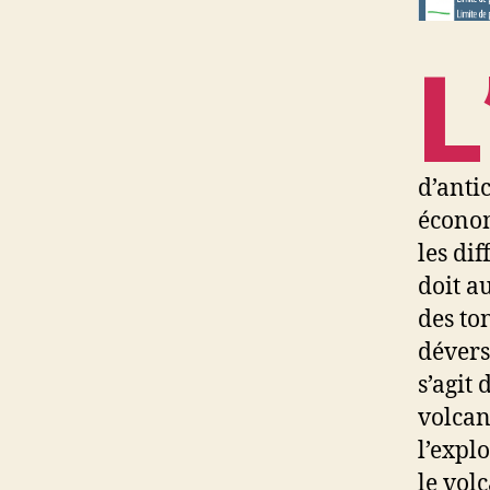
L
d’anti
économ
les dif
doit a
des to
déverse
s’agit
volcan 
l’expl
le vol