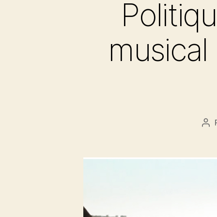
Politiq
musical 
Au
de
l’ar