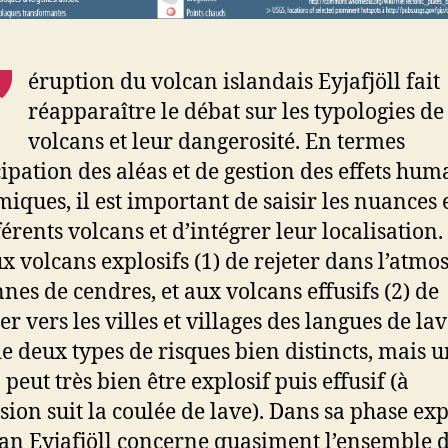
’
éruption du volcan islandais Eyjafjöll fait
réapparaître le débat sur les typologies de
volcans et leur dangerosité. En termes
cipation des aléas et de gestion des effets hum
iques, il est important de saisir les nuances 
férents volcans et d’intégrer leur localisation
ux volcans explosifs (1) de rejeter dans l’atm
nnes de cendres, et aux volcans effusifs (2) de
r vers les villes et villages des langues de lave
 de deux types de risques bien distincts, mais 
peut très bien être explosif puis effusif (à
osion suit la coulée de lave). Dans sa phase exp
can Eyjafjöll concerne quasiment l’ensemble 