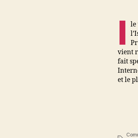
I
le
l’
Pr
vient 
fait s
Intern
et le 
Comm