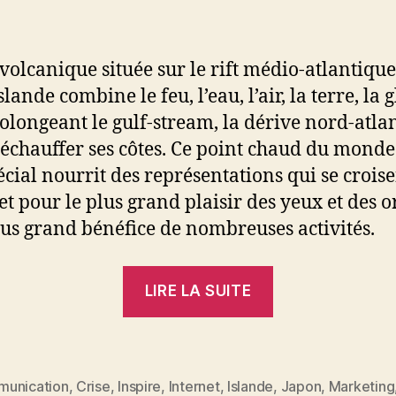
 volcanique située sur le rift médio-atlantique
Islande combine le feu, l’eau, l’air, la terre, la g
olongeant le gulf-stream, la dérive nord-atla
réchauffer ses côtes. Ce point chaud du monde
pécial nourrit des représentations qui se croise
et pour le plus grand plaisir des yeux et des or
plus grand bénéfice de nombreuses activités.
« Politique,
LIRE LA SUITE
marketing
et
paysage
musical
unication
,
Crise
,
Inspire
,
Internet
,
Islande
,
Japon
,
Marketing