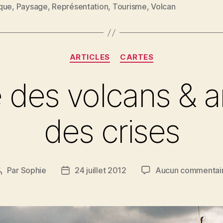
es
que
,
Paysage
,
Représentation
,
Tourisme
,
Volcan
au
pays
de
Catégories
la
ARTICLES
CARTES
création
 des volcans & an
du
monde
des crises
(Islande) »
Par
Sophie
24 juillet 2012
Aucun commentai
Auteur
Date
de
de
l’article
l’article