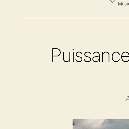
Étiquett
Musi
Puissance