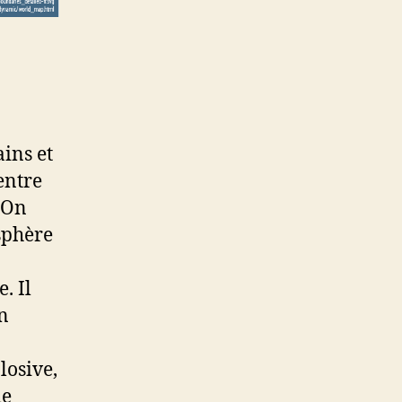
ains et
entre
. On
osphère
. Il
un
losive,
de