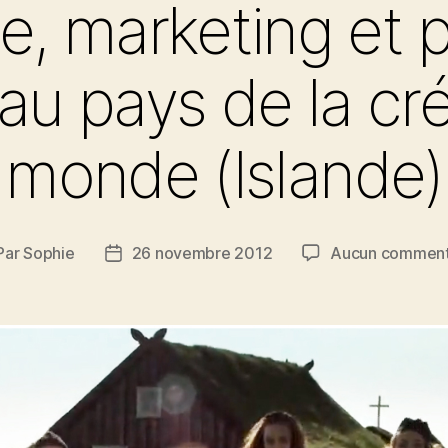
ue, marketing et
au pays de la cr
monde (Islande)
Par
Sophie
26 novembre 2012
Aucun comment
teur
Date
de
ticle
l’article