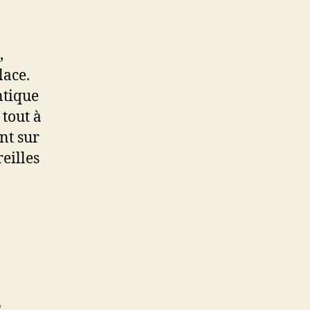
,
lace.
ntique
 tout à
nt sur
eilles
,