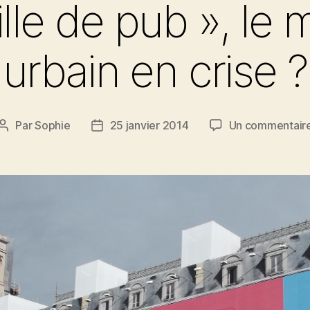
ille de pub », le
urbain en crise ?
Par
Sophie
25 janvier 2014
Un commentair
Auteur
Date
de
de
l’article
l’article