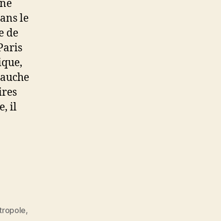
gne
dans le
e de
Paris
ique,
 gauche
ires
, il
tropole
,