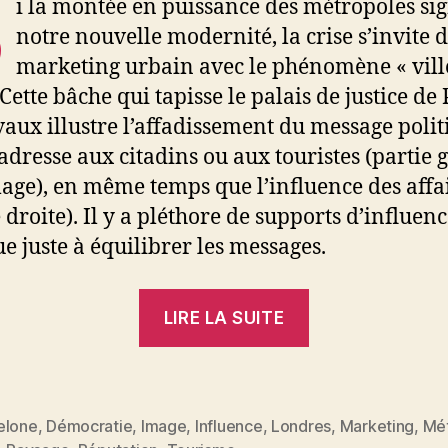
S
i la montée en puissance des métropoles si
notre nouvelle modernité, la crise s’invite 
marketing urbain avec le phénomène « vill
Cette bâche qui tapisse le palais de justice de 
vaux illustre l’affadissement du message polit
s’adresse aux citadins ou aux touristes (partie
mage), en même temps que l’influence des affa
 droite). Il y a pléthore de supports d’influence
 juste à équilibrer les messages.
« Paris
LIRE LA SUITE
«
ville
de
pub
elone
,
Démocratie
,
Image
,
Influence
,
Londres
,
Marketing
,
Mé
es