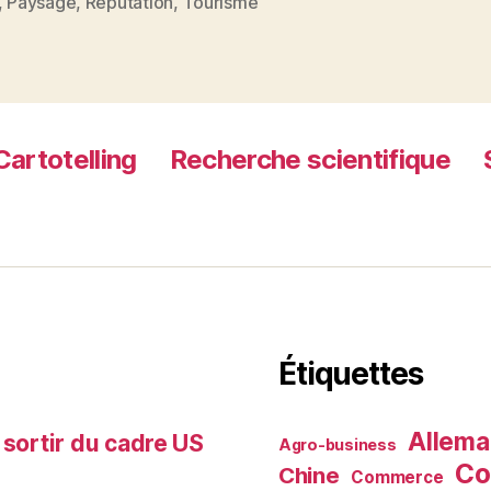
,
Paysage
,
Réputation
,
Tourisme
»,
le
marketing
urbain
en
Cartotelling
Recherche scientifique
crise
? »
Étiquettes
Allem
 sortir du cadre US
Agro-business
Co
Chine
Commerce