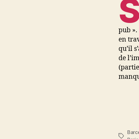
pub ». 
en tra
qu’il 
de l’i
(partie
manque
Barc
Étiquett