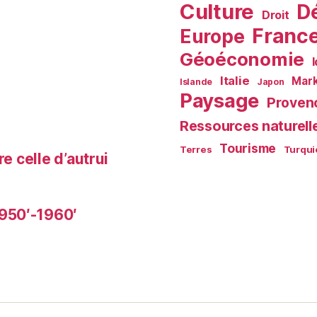
Culture
D
Droit
Franc
Europe
Géoéconomie
Italie
Mark
Islande
Japon
Paysage
Proven
Ressources naturell
Tourisme
Terres
Turqui
e celle d’autrui
950′-1960′