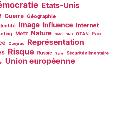
émocratie
Etats-Unis
e
Guerre
Géographie
Image
Influence
Internet
Identité
Nature
Metz
Paix
eting
OTAN
OMC
ONU
Représentation
ce
Queyras
Risque
es
Russie
Sécurité alimentaire
Syrie
Union européenne
e