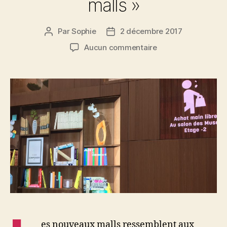
malls »
Par
Sophie
2 décembre 2017
Auteur
Date
de
de
sur
Aucun commentaire
l’article
l’article
Art
&
Drive,
les
nouveaux
usages
détournent
les
«
malls
»
es nouveaux malls ressemblent aux