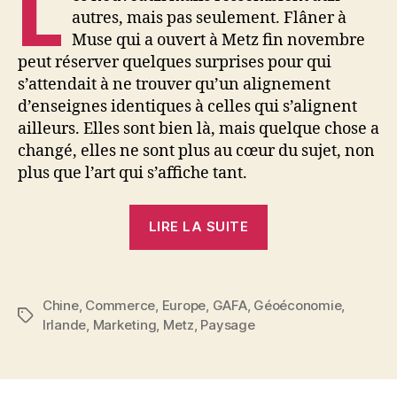
L
autres, mais pas seulement. Flâner à
Muse qui a ouvert à Metz fin novembre
peut réserver quelques surprises pour qui
s’attendait à ne trouver qu’un alignement
d’enseignes identiques à celles qui s’alignent
ailleurs. Elles sont bien là, mais quelque chose a
changé, elles ne sont plus au cœur du sujet, non
plus que l’art qui s’affiche tant.
« Art
LIRE LA SUITE
&
Drive,
les
Chine
,
Commerce
,
Europe
,
GAFA
,
Géoéconomie
,
nouveaux
Étiquettes
Irlande
,
Marketing
,
Metz
,
Paysage
usages
détournent
les