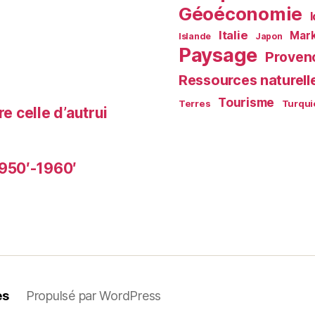
Géoéconomie
Italie
Mark
Islande
Japon
Paysage
Proven
Ressources naturell
Tourisme
Terres
Turqui
e celle d’autrui
950′-1960′
es
Propulsé par WordPress