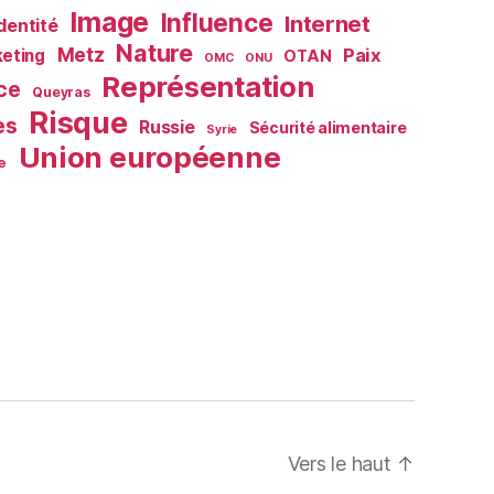
Image
Influence
Internet
Identité
Nature
Metz
Paix
eting
OTAN
OMC
ONU
Représentation
ce
Queyras
Risque
es
Russie
Sécurité alimentaire
Syrie
Union européenne
e
Vers le haut
↑