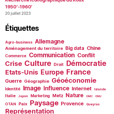
1950′-1960′
20 juillet 2023
Étiquettes
Allemagne
Agro-business
Chine
Big data
Aménagement du territoire
Communication
Conflit
Commerce
Culture
Démocratie
Crise
Droit
France
Europe
Etats-Unis
Géoéconomie
Guerre
Géographie
Image
Influence
Internet
Identité
Islande
Nature
Metz
Italie
Marketing
Japon
OMC
ONU
Paysage
Provence
Paix
OTAN
Queyras
Représentation