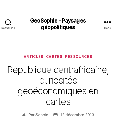
GeoSophie - Paysages
géopolitiques
Recherche
Menu
Catégories
ARTICLES
CARTES
RESSOURCES
République centrafricaine,
curiosités
géoéconomiques en
cartes
Par
Sophie
12 décembre 2013
Auteur
Date