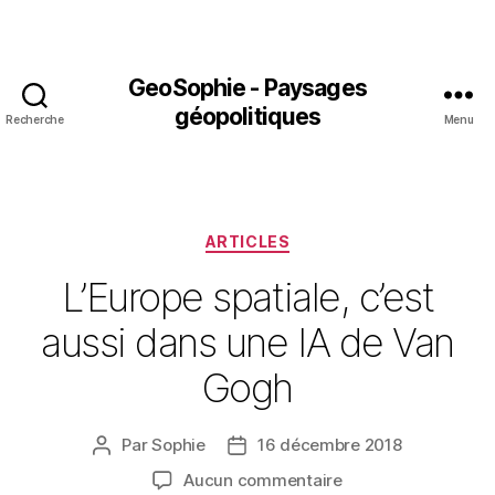
GeoSophie - Paysages
géopolitiques
Recherche
Menu
Catégories
ARTICLES
L’Europe spatiale, c’est
aussi dans une IA de Van
Gogh
Par
Sophie
16 décembre 2018
Auteur
Date
de
de
sur
Aucun commentaire
l’article
l’article