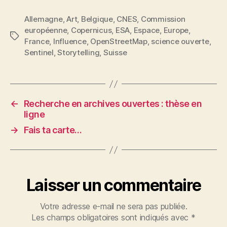
Allemagne
,
Art
,
Belgique
,
CNES
,
Commission
européenne
,
Copernicus
,
ESA
,
Espace
,
Europe
,
Étiquettes
France
,
Influence
,
OpenStreetMap
,
science ouverte
,
Sentinel
,
Storytelling
,
Suisse
←
Recherche en archives ouvertes : thèse en
ligne
→
Fais ta carte…
Laisser un commentaire
Votre adresse e-mail ne sera pas publiée.
Les champs obligatoires sont indiqués avec
*