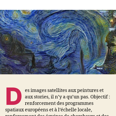
L’Europe
spatiale,
c’est
aussi
dans
une
IA
de
Van
Gogh
D
es images satellites aux peintures et
aux stories, il n’y a qu’un pas. Objectif :
renforcement des programmes
spatiaux européens et à l’échelle locale,