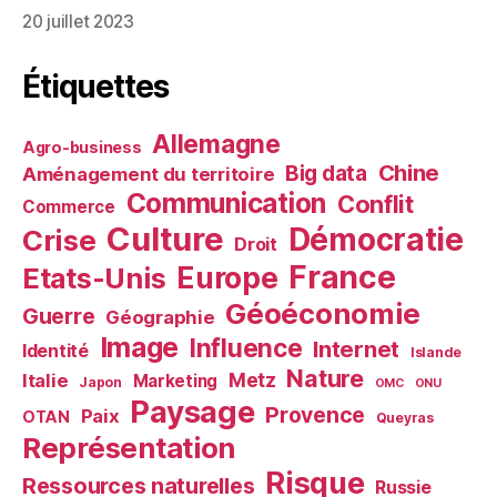
20 juillet 2023
Étiquettes
Allemagne
Agro-business
Chine
Big data
Aménagement du territoire
Communication
Conflit
Commerce
Culture
Démocratie
Crise
Droit
France
Europe
Etats-Unis
Géoéconomie
Guerre
Géographie
Image
Influence
Internet
Identité
Islande
Nature
Metz
Italie
Marketing
Japon
OMC
ONU
Paysage
Provence
Paix
OTAN
Queyras
Représentation
Risque
Ressources naturelles
Russie