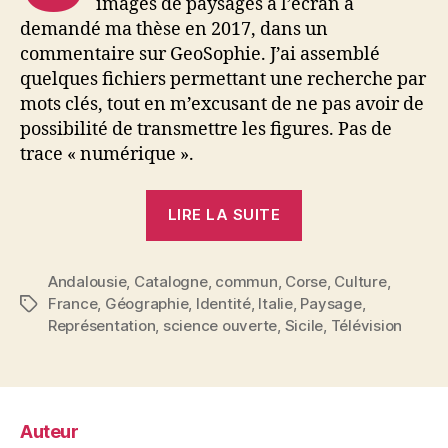
images de paysages à l’écran a
demandé ma thèse en 2017, dans un
commentaire sur GeoSophie. J’ai assemblé
quelques fichiers permettant une recherche par
mots clés, tout en m’excusant de ne pas avoir de
possibilité de transmettre les figures. Pas de
trace « numérique ».
« Recherche
LIRE LA SUITE
en
archives
Andalousie
,
Catalogne
,
commun
,
Corse
ouvertes
,
Culture
,
France
,
Géographie
,
Identité
,
Italie
,
Paysage
,
Étiquettes
:
Représentation
,
science ouverte
,
Sicile
,
Télévision
thèse
en
ligne »
Auteur