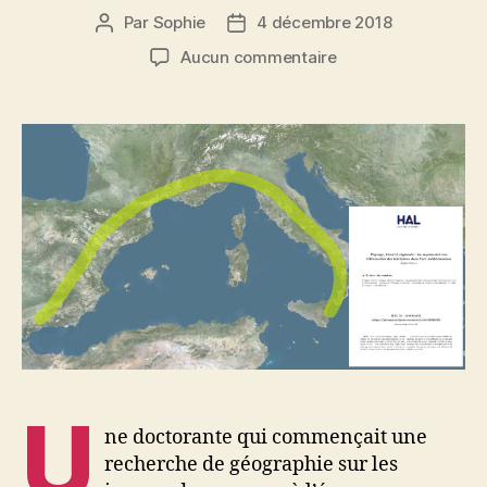
Par
Sophie
4 décembre 2018
Auteur
Date
de
de
sur
Aucun commentaire
l’article
l’article
Recherche
en
archives
ouvertes
:
thèse
en
ligne
U
ne doctorante qui commençait une
recherche de géographie sur les