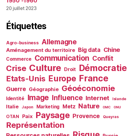
1950′-1960′
20 juillet 2023
Étiquettes
Allemagne
Agro-business
Chine
Big data
Aménagement du territoire
Communication
Conflit
Commerce
Culture
Démocratie
Crise
Droit
France
Europe
Etats-Unis
Géoéconomie
Guerre
Géographie
Image
Influence
Internet
Identité
Islande
Nature
Metz
Italie
Marketing
Japon
OMC
ONU
Paysage
Provence
Paix
OTAN
Queyras
Représentation
Risque
Ressources naturelles
Russie