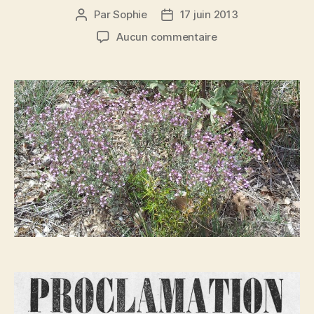
Par
Sophie
17 juin 2013
Auteur
Date
de
de
sur
Aucun commentaire
l’article
l’article
Plantaren
la
farigoulo
e
la
Mountagno
flourira