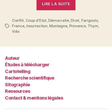
« Plantaren
LIRE LA SUITE
la
farigoulo
Conflit
,
Coup d'Etat
,
Démocratie
,
Droit
e
,
Farigoulo
,
France
,
Insurrection
,
Montagne
,
Provence
,
Thym
,
Étiquettes
la
Volx
Mountagno
flourira »
Auteur
Études à télécharger
Cartotelling
Recherche scientifique
Sitographie
Ressources
Contact & mentions légales