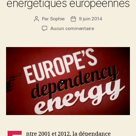
énergétiques européennes
Par
Sophie
9 juin 2014
Auteur
Date
de
de
sur
Aucun commentaire
l’article
l’article
Panorama
des
dépendances
énergétiques
européennes
ntre 2001 et 2012, la dépendance