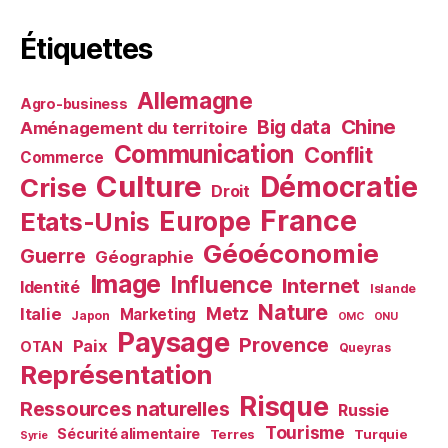
Étiquettes
Allemagne
Agro-business
Chine
Big data
Aménagement du territoire
Communication
Conflit
Commerce
Culture
Démocratie
Crise
Droit
France
Europe
Etats-Unis
Géoéconomie
Guerre
Géographie
Image
Influence
Internet
Identité
Islande
Nature
Metz
Italie
Marketing
Japon
OMC
ONU
Paysage
Provence
Paix
OTAN
Queyras
Représentation
Risque
Ressources naturelles
Russie
Tourisme
Sécurité alimentaire
Terres
Turquie
Syrie