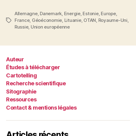
énergétiques
Allemagne
,
Danemark
,
Energie
,
Estonie
,
Europe
,
européennes »
France
,
Géoéconomie
,
Lituanie
,
OTAN
,
Royaume-Uni
,
Étiquettes
Russie
,
Union européenne
Auteur
Études à télécharger
Cartotelling
Recherche scientifique
Sitographie
Ressources
Contact & mentions légales
Articles récents