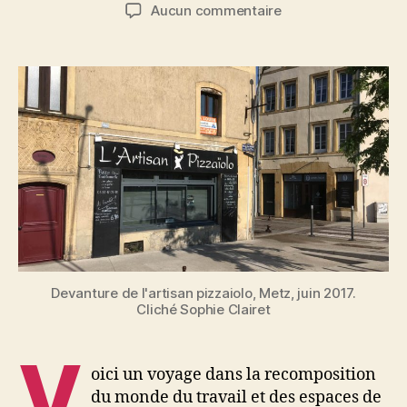
de
de
sur
Aucun commentaire
l’article
l’article
Après
la
crise
vient
l’artisan
Devanture de l'artisan pizzaiolo, Metz, juin 2017.
Cliché Sophie Clairet
V
oici un voyage dans la recomposition
du monde du travail et des espaces de