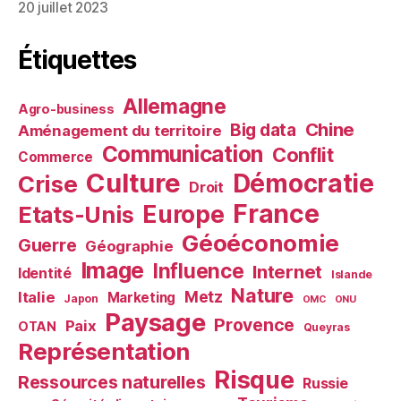
20 juillet 2023
Étiquettes
Allemagne
Agro-business
Chine
Big data
Aménagement du territoire
Communication
Conflit
Commerce
Culture
Démocratie
Crise
Droit
France
Europe
Etats-Unis
Géoéconomie
Guerre
Géographie
Image
Influence
Internet
Identité
Islande
Nature
Metz
Italie
Marketing
Japon
OMC
ONU
Paysage
Provence
Paix
OTAN
Queyras
Représentation
Risque
Ressources naturelles
Russie