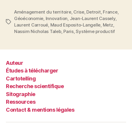
vient
Aménagement du territoire
,
Crise
,
Detroit
,
France
,
l’artisan »
Géoéconomie
,
Innovation
,
Jean-Laurent Cassely
,
Étiquettes
Laurent Carroué
,
Maud Esposito-Langelle
,
Metz
,
Nassim Nicholas Taleb
,
Paris
,
Système productif
Auteur
Études à télécharger
Cartotelling
Recherche scientifique
Sitographie
Ressources
Contact & mentions légales