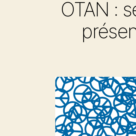
OTAN : s
présen