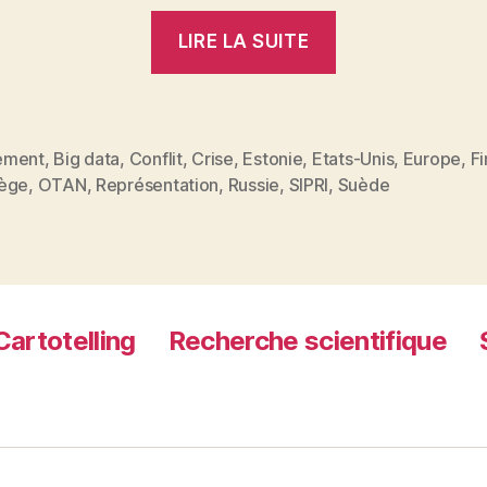
« OTAN
LIRE LA SUITE
:
ses
dépenses
d’armements
ement
,
Big data
,
Conflit
,
Crise
,
Estonie
,
Etats-Unis
,
Europe
,
F
es
ège
,
OTAN
,
Représentation
,
Russie
,
SIPRI
,
Suède
présentées
depuis
Stockholm »
Cartotelling
Recherche scientifique