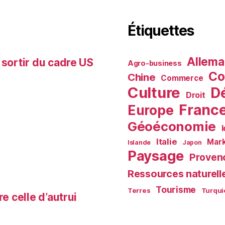
Étiquettes
Allem
 sortir du cadre US
Agro-business
Co
Chine
Commerce
Culture
D
Droit
Franc
Europe
Géoéconomie
Italie
Mark
Islande
Japon
Paysage
Proven
Ressources naturell
Tourisme
Terres
Turqui
e celle d’autrui