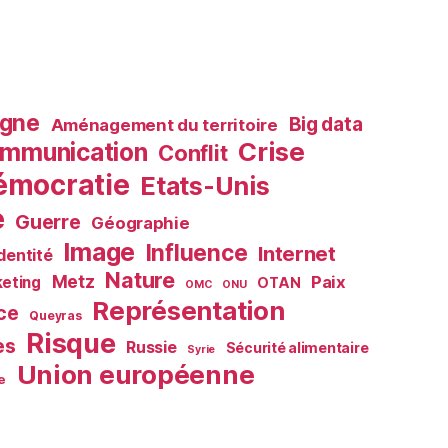
agne
Big data
Aménagement du territoire
Crise
mmunication
Conflit
émocratie
Etats-Unis
e
Guerre
Géographie
Image
Influence
Internet
Identité
Nature
Metz
Paix
eting
OTAN
OMC
ONU
Représentation
ce
Queyras
Risque
es
Russie
Sécurité alimentaire
Syrie
Union européenne
e