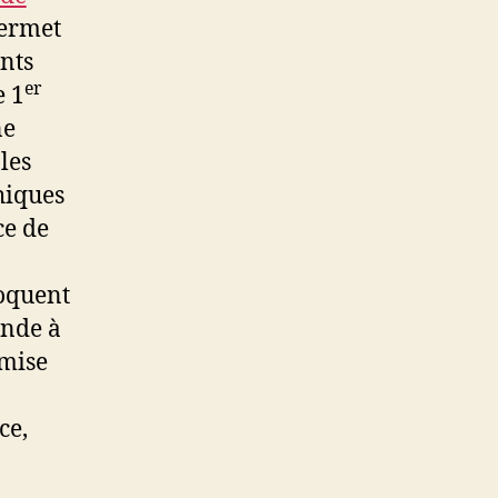
ermet
nts
er
e 1
ne
les
hiques
ce de
voquent
ande à
emise
ce,