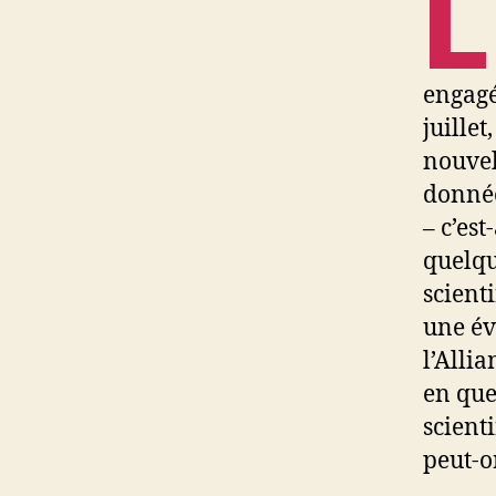
L
engagé
juillet
nouvel
donnée
– c’es
quelqu
scient
une év
l’Alli
en que
scient
peut-o