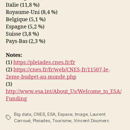
Italie (11,8 %)
Royaume-Uni (8,4 %)
Belgique (5,1 %)
Espagne (5,2 %)
Suisse (3,8 %)
Pays-Bas (2,3 %)
Notes:
(1)
https://pleiades.cnes.fr/fr
(2)
https://cnes.fr/fr/web/CNES-fr/11507-le-
2eme-budget-au-monde.php
(3)
http://www.esa.int/About_Us/Welcome_to_ESA/
Funding
Big data
,
CNES
,
ESA
,
Espace
,
Image
,
Laurent
Étiquettes
Carroué
,
Pleiades
,
Tourisme
,
Vincent Doumerc