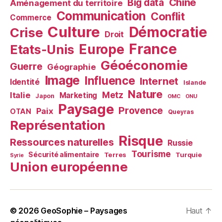
Chine
Big data
Aménagement du territoire
Communication
Conflit
Commerce
Culture
Démocratie
Crise
Droit
France
Europe
Etats-Unis
Géoéconomie
Guerre
Géographie
Image
Influence
Internet
Identité
Islande
Nature
Metz
Italie
Marketing
Japon
OMC
ONU
Paysage
Provence
Paix
OTAN
Queyras
Représentation
Risque
Ressources naturelles
Russie
Tourisme
Sécurité alimentaire
Terres
Turquie
Syrie
Union européenne
© 2026
GeoSophie – Paysages
Haut
↑