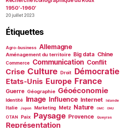
Recherche iconographique du Roux
1950′-1960′
20 juillet 2023
Étiquettes
Allemagne
Agro-business
Chine
Big data
Aménagement du territoire
Communication
Conflit
Commerce
Culture
Démocratie
Crise
Droit
France
Europe
Etats-Unis
Géoéconomie
Guerre
Géographie
Image
Influence
Internet
Identité
Islande
Nature
Metz
Italie
Marketing
Japon
OMC
ONU
Paysage
Provence
Paix
OTAN
Queyras
Représentation