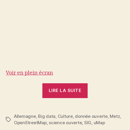
Voir en plein écran
« J’entre
LIRE LA SUITE
dans
la
carte
Allemagne
,
Big data
,
Culture
,
donnée ouverte
,
Metz
,
en
Étiquettes
OpenStreetMap
,
science ouverte
,
SIG
,
uMap
1872