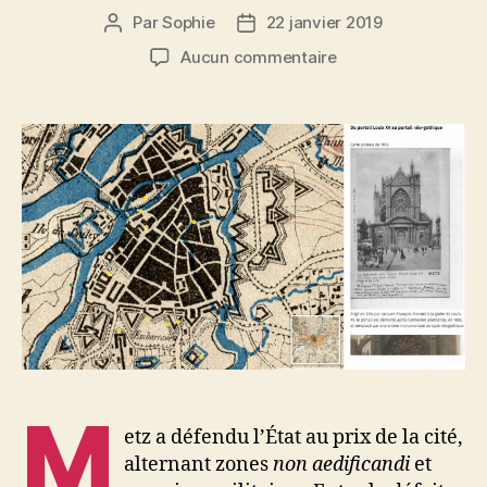
Par
Sophie
22 janvier 2019
Auteur
Date
de
de
sur
Aucun commentaire
l’article
l’article
J’entre
dans
la
carte
en
1872
à
Metz
M
etz a défendu l’État au prix de la cité,
alternant zones
non aedificandi
et