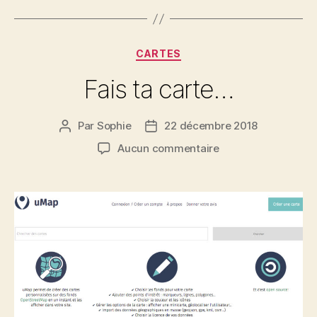
à
Metz »
Catégories
CARTES
Fais ta carte…
Par
Sophie
22 décembre 2018
Auteur
Date
de
de
sur
Aucun commentaire
l’article
l’article
Fais
ta
carte…