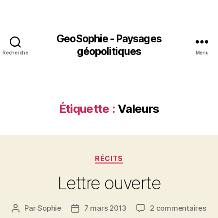
GeoSophie - Paysages
géopolitiques
Recherche
Menu
Étiquette :
Valeurs
Catégories
RÉCITS
Lettre ouverte
sur
Par
Sophie
7 mars 2013
2 commentaires
Auteur
Date