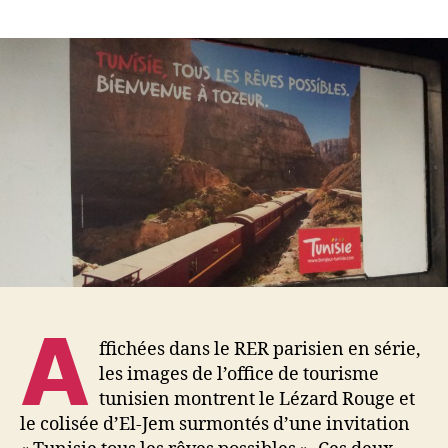
Tunisie,
le
tourisme
recycle
encore
les
valeurs
«
sûres
»…
A
ffichées dans le RER parisien en série,
les images de l’office de tourisme
tunisien montrent le Lézard Rouge et
le colisée d’El-Jem surmontés d’une invitation