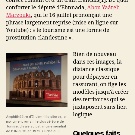
colisée romain et d’un train français[1]. De quoi
conforter le député d’Ehnnada,
Abou Yaâreb
Marzouki
, qui le 16 juillet prononçait une
phrase largement reprise (mise en ligne sur
Youtube) : « le tourisme est une forme de
prostitution clandestine ».
Rien de nouveau
dans ces images, la
distance classique
pour dépayser en
rassurant, on fige les
modèles jusqu’à créer
des territoires qui se
juxtaposent sans lien
logique.
Amphithéâtre d’El-Jem (IIIe siècle), le
monument romain le plus célèbre de
Tunisie, classé au patrimoine mondial
Quelques faits
de l’UNESCO en 1979. Cliché du 8