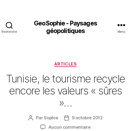
GeoSophie - Paysages
géopolitiques
Recherche
Menu
Catégories
ARTICLES
Tunisie, le tourisme recycle
encore les valeurs « sûres
»…
Par
Sophie
9 octobre 2012
Auteur
Date
de
de
sur
Aucun commentaire
l’article
l’article