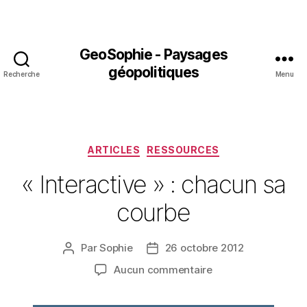
GeoSophie - Paysages
géopolitiques
Recherche
Menu
Catégories
ARTICLES
RESSOURCES
« Interactive » : chacun sa
courbe
Par
Sophie
26 octobre 2012
Auteur
Date
de
de
sur
Aucun commentaire
l’article
l’article
« Interactive »
: