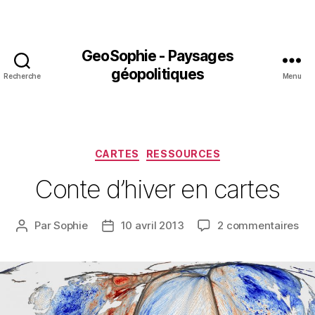
GeoSophie - Paysages
géopolitiques
Recherche
Menu
Catégories
CARTES
RESSOURCES
Conte d’hiver en cartes
sur
Par
Sophie
10 avril 2013
2 commentaires
Auteur
Date
Co
de
de
d’h
l’article
l’article
en
car