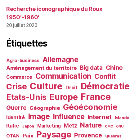
Recherche iconographique du Roux
1950′-1960′
20 juillet 2023
Étiquettes
Allemagne
Agro-business
Chine
Big data
Aménagement du territoire
Communication
Conflit
Commerce
Culture
Démocratie
Crise
Droit
France
Europe
Etats-Unis
Géoéconomie
Guerre
Géographie
Image
Influence
Internet
Identité
Islande
Nature
Metz
Italie
Marketing
Japon
OMC
ONU
Paysage
Provence
Paix
OTAN
Queyras