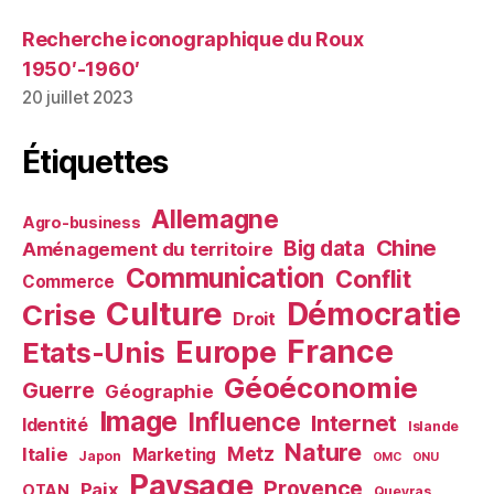
Recherche iconographique du Roux
1950′-1960′
20 juillet 2023
Étiquettes
Allemagne
Agro-business
Chine
Big data
Aménagement du territoire
Communication
Conflit
Commerce
Culture
Démocratie
Crise
Droit
France
Europe
Etats-Unis
Géoéconomie
Guerre
Géographie
Image
Influence
Internet
Identité
Islande
Nature
Metz
Italie
Marketing
Japon
OMC
ONU
Paysage
Provence
Paix
OTAN
Queyras