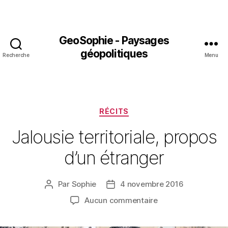
GeoSophie - Paysages
géopolitiques
Recherche
Menu
Catégories
RÉCITS
Jalousie territoriale, propos
d’un étranger
Par
Sophie
4 novembre 2016
Auteur
Date
de
de
sur
Aucun commentaire
l’article
l’article
Jalousie
territoriale,