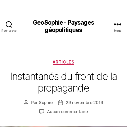
GeoSophie - Paysages
géopolitiques
Recherche
Menu
Catégories
ARTICLES
Instantanés du front de la
propagande
Par
Sophie
29 novembre 2016
Auteur
Date
de
de
sur
Aucun commentaire
l’article
l’article
Instantanés
du