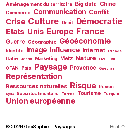
Chine
Big data
Aménagement du territoire
Communication
Conflit
Commerce
Culture
Démocratie
Crise
Droit
France
Europe
Etats-Unis
Géoéconomie
Guerre
Géographie
Image
Influence
Internet
Identité
Islande
Nature
Metz
Italie
Marketing
Japon
OMC
ONU
Paysage
Provence
Paix
OTAN
Queyras
Représentation
Risque
Ressources naturelles
Russie
Tourisme
Sécurité alimentaire
Terres
Turquie
Syrie
Union européenne
© 2026
GeoSophie – Paysages
Haut
↑