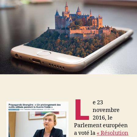
front
de
la
propagande
L
e 23
novembre
2016, le
Parlement européen
a voté la
« Résolution