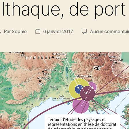
Ithaque, de port
Par
Sophie
6 janvier 2017
Aucun commentai
Auteur
Date
de
de
l’article
l’article