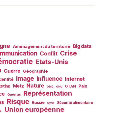
agne
Big data
Aménagement du territoire
Crise
mmunication
Conflit
émocratie
Etats-Unis
e
Guerre
Géographie
Image
Influence
Internet
Identité
Nature
Metz
Paix
eting
OTAN
OMC
ONU
Représentation
ce
Queyras
Risque
es
Russie
Sécurité alimentaire
Syrie
Union européenne
e