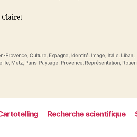
 Clairet
en-Provence
,
Culture
,
Espagne
,
Identité
,
Image
,
Italie
,
Liban
,
ille
,
Metz
,
Paris
,
Paysage
,
Provence
,
Représentation
,
Rouen
es
Cartotelling
Recherche scientifique