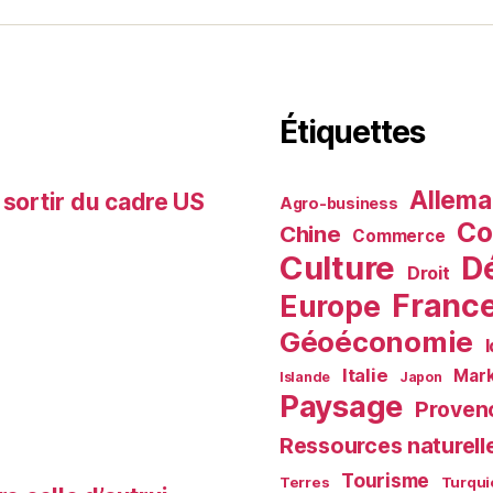
Étiquettes
Allem
 sortir du cadre US
Agro-business
Co
Chine
Commerce
Culture
D
Droit
Franc
Europe
Géoéconomie
Italie
Mark
Islande
Japon
Paysage
Proven
Ressources naturell
Tourisme
Terres
Turqui