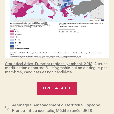
Statistical Atlas. Eurostat regional yearbook 2018
. Aucune
modification apportée à l’infographie qui ne distingue pas
membres, candidats et non candidats.
« Europe,
LIRE LA SUITE
la
chevauchée
Allemagne
,
Aménagement du territoire
statistique
,
Espagne
,
Étiquettes
France
,
Influence
,
Italie
,
Méditerranée
,
UE28
très