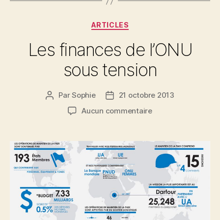
Catégories
ARTICLES
Les finances de l’ONU
sous tension
Par
Sophie
21 octobre 2013
Auteur
Date
de
de
sur
Aucun commentaire
l’article
l’article
Les
finances
de
l’ONU
sous
tension