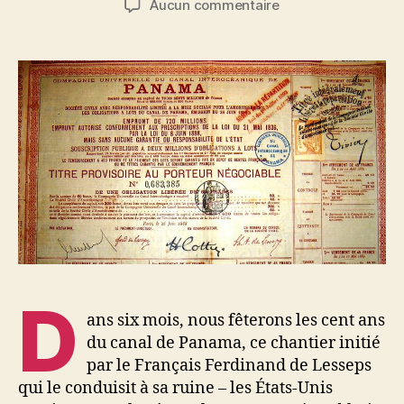
sur
Aucun commentaire
l’article
l’article
L’Europe
en
crise
à
Panama
?
D
ans six mois, nous fêterons les cent ans
du canal de Panama, ce chantier initié
par le Français Ferdinand de Lesseps
qui le conduisit à sa ruine – les États-Unis