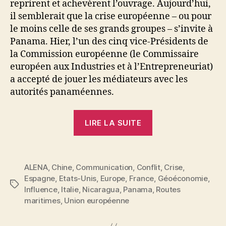
reprirent et achevèrent l’ouvrage. Aujourd’hui,
il semblerait que la crise européenne – ou pour
le moins celle de ses grands groupes – s’invite à
Panama. Hier, l’un des cinq vice-Présidents de
la Commission européenne (le Commissaire
européen aux Industries et à l’Entrepreneuriat)
a accepté de jouer les médiateurs avec les
autorités panaméennes.
« L’Europe
LIRE LA SUITE
en
crise
à
ALENA
,
Chine
,
Communication
,
Conflit
,
Crise
,
Panama
Espagne
,
Etats-Unis
,
Europe
,
France
,
Géoéconomie
,
? »
Étiquettes
Influence
,
Italie
,
Nicaragua
,
Panama
,
Routes
maritimes
,
Union européenne