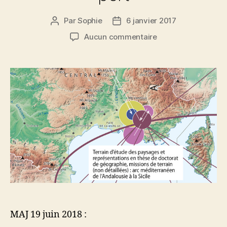
Par
Sophie
6 janvier 2017
Auteur
Date
de
de
sur
Aucun commentaire
l’article
l’article
Depuis
Ithaque,
de
port
en
port
MAJ 19 juin 2018 :