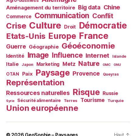
Agro-business
Chine
Big data
Aménagement du territoire
Communication
Conflit
Commerce
Culture
Démocratie
Crise
Droit
France
Europe
Etats-Unis
Géoéconomie
Guerre
Géographie
Image
Influence
Internet
Identité
Islande
Nature
Metz
Italie
Marketing
Japon
OMC
ONU
Paysage
Provence
Paix
OTAN
Queyras
Représentation
Risque
Ressources naturelles
Russie
Tourisme
Sécurité alimentaire
Terres
Turquie
Syrie
Union européenne
© 2026
GeoSophie – Paysages
Haut
↑