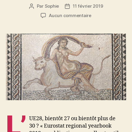
Par
Sophie
11 février 2019
Auteur
Date
de
de
sur
Aucun commentaire
l’article
l’article
Europe,
la
chevauchée
statistique
très
politique
L’
UE28, bientôt 27 ou bientôt plus de
30 ? « Eurostat regional yearbook