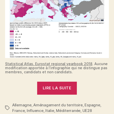
Statistical Atlas. Eurostat regional yearbook 2018
. Aucune
modification apportée à l’infographie qui ne distingue pas
membres, candidats et non candidats.
« Europe,
LIRE LA SUITE
la
chevauchée
Allemagne
,
Aménagement du territoire
statistique
,
Espagne
,
Étiquettes
France
,
Influence
,
Italie
,
Méditerranée
,
UE28
très