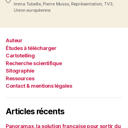
images
Étiquettes
Imma Tubella
,
Pierre Musso
,
Représentation
,
TV3
,
d’un
Union européenne
rapport
de
forces »
Auteur
Études à télécharger
Cartotelling
Recherche scientifique
Sitographie
Ressources
Contact & mentions légales
Articles récents
Panoramax, la solution française pour sortir du