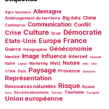
Allemagne
Agro-business
Chine
Big data
Aménagement du territoire
Communication
Conflit
Commerce
Culture
Démocratie
Crise
Droit
France
Europe
Etats-Unis
Géoéconomie
Guerre
Géographie
Image
Influence
Internet
Identité
Islande
Nature
Metz
Italie
Marketing
Japon
OMC
ONU
Paysage
Provence
Paix
OTAN
Queyras
Représentation
Risque
Ressources naturelles
Russie
Tourisme
Sécurité alimentaire
Terres
Turquie
Syrie
Union européenne