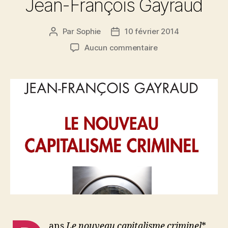
Jean-François Gayraud
Par
Sophie
10 février 2014
Auteur
Date
de
de
sur
Aucun commentaire
l’article
l’article
Regard
sur
«
Le
nouveau
capitalisme
criminel
»
de
Jean-
François
Gayraud
ans
Le nouveau capitalisme criminel
*,