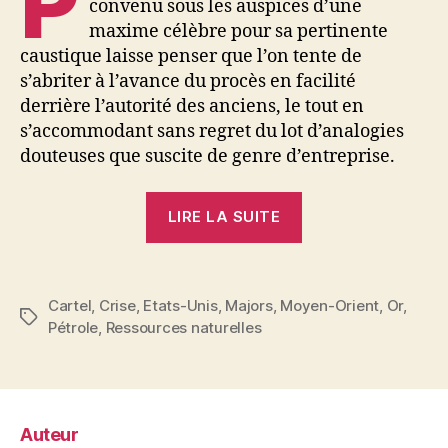
P
convenu sous les auspices d’une
maxime célèbre pour sa pertinente
caustique laisse penser que l’on tente de
s’abriter à l’avance du procès en facilité
derrière l’autorité des anciens, le tout en
s’accommodant sans regret du lot d’analogies
douteuses que suscite de genre d’entreprise.
« Pétrole
LIRE LA SUITE
et
néocolonialisme
(1973) »
Cartel
,
Crise
,
Etats-Unis
,
Majors
,
Moyen-Orient
,
Or
,
Étiquettes
Pétrole
,
Ressources naturelles
Auteur