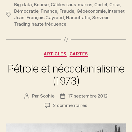
Big data
,
Bourse
,
Câbles sous-marins
,
Cartel
,
Crise
,
Démocratie
,
Finance
,
Fraude
,
Géoéconomie
,
Internet
,
Étiquettes
Jean-François Gayraud
,
Narcotrafic
,
Serveur
,
Trading haute fréquence
Catégories
ARTICLES
CARTES
Pétrole et néocolonialisme
(1973)
Par
Sophie
17 septembre 2012
Auteur
Date
de
de
sur
2 commentaires
l’article
l’article
Pétrole
et
néocolonialisme
(1973)