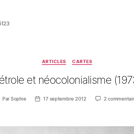
5123
Catégories
ARTICLES
CARTES
étrole et néocolonialisme (197
Par
Sophie
17 septembre 2012
2 commentai
uteur
Date
e
de
’article
l’article