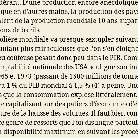
ndérant. D’une production encore anecdotique
gique en d’autres mains, la production des pa
valent de la production mondiale 10 ans aupar
ons de barils.
rolière mondiale va presque sextupler suivant
autant plus miraculeuses que l’on s’en éloig
eu coûteuse pesant donc peu dans le PIB. Com
omptabilité nationale des USA souligne son imp
5 et 1973 (passant de 1500 millions de tonne
 1 % du PIB mondial à 1,5 % (4) à peine. Une
rs que la consommation explose littéralement. 
ie capitalisant sur des paliers d’économies d’é
ure de la hausse des volumes. Il faut bien con
ce genre de ressorts que l’on distingue partout
la disponibilité maximum en suivant les procéd