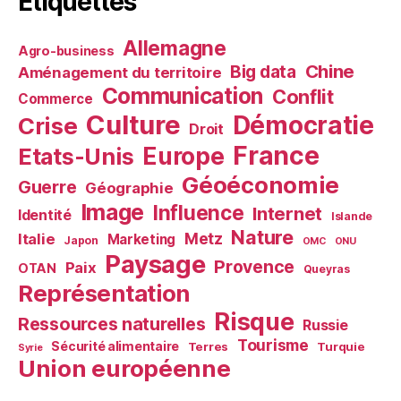
Étiquettes
Allemagne
Agro-business
Chine
Big data
Aménagement du territoire
Communication
Conflit
Commerce
Culture
Démocratie
Crise
Droit
France
Europe
Etats-Unis
Géoéconomie
Guerre
Géographie
Image
Influence
Internet
Identité
Islande
Nature
Metz
Italie
Marketing
Japon
OMC
ONU
Paysage
Provence
Paix
OTAN
Queyras
Représentation
Risque
Ressources naturelles
Russie
Tourisme
Sécurité alimentaire
Terres
Turquie
Syrie
Union européenne