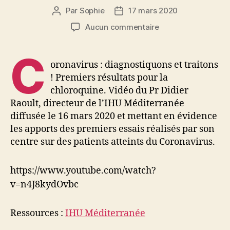
Par
Sophie
17 mars 2020
Auteur
Date
de
de
sur
Aucun commentaire
l’article
l’article
Coronavirus
,
C
le
oronavirus : diagnostiquons et traitons
jour
! Premiers résultats pour la
des
chloroquine. Vidéo du Pr Didier
premiers
Raoult, directeur de l’IHU Méditerranée
espoirs
diffusée le 16 mars 2020 et mettant en évidence
les apports des premiers essais réalisés par son
centre sur des patients atteints du Coronavirus.
https://www.youtube.com/watch?
v=n4J8kydOvbc
Ressources :
IHU Méditerranée