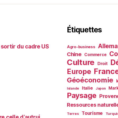
Étiquettes
Allem
 sortir du cadre US
Agro-business
Co
Chine
Commerce
Culture
D
Droit
Franc
Europe
Géoéconomie
Italie
Mark
Islande
Japon
Paysage
Proven
Ressources naturell
Tourisme
Terres
Turqui
e celle d’autrui