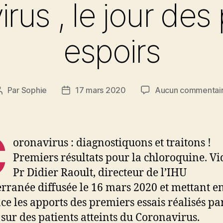
rus , le jour des
espoirs
Par
Sophie
17 mars 2020
Aucun commentai
Auteur
Date
de
de
l’article
l’article
C
oronavirus : diagnostiquons et traitons !
Premiers résultats pour la chloroquine. V
Pr Didier Raoult, directeur de l’IHU
rranée diffusée le 16 mars 2020 et mettant e
ce les apports des premiers essais réalisés pa
 sur des patients atteints du Coronavirus.