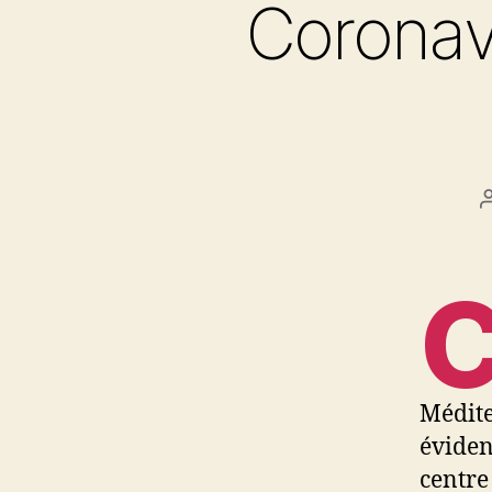
Coronavi
Médite
éviden
centre