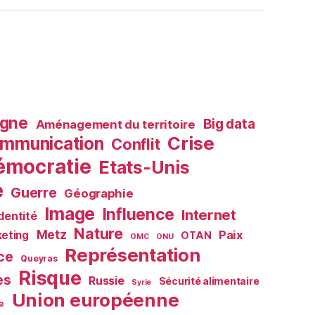
agne
Big data
Aménagement du territoire
Crise
mmunication
Conflit
émocratie
Etats-Unis
e
Guerre
Géographie
Image
Influence
Internet
Identité
Nature
Metz
Paix
eting
OTAN
OMC
ONU
Représentation
ce
Queyras
Risque
es
Russie
Sécurité alimentaire
Syrie
Union européenne
e