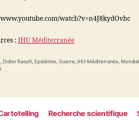
://www.youtube.com/watch?v=n4J8kydOvbc
rces :
IHU Méditerranée
e
,
Didier Raoult
,
Epidémie
,
Guerre
,
IHU-Méditerranée
,
Mondial
es
é
Cartotelling
Recherche scientifique