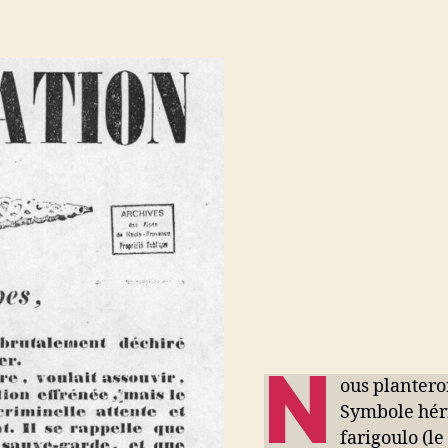
N
ous plantero
Symbole héri
farigoulo (l