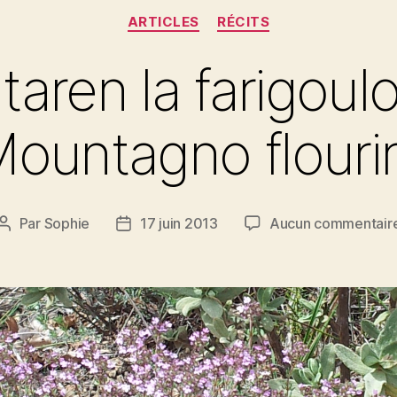
Catégories
ARTICLES
RÉCITS
taren la farigoulo
ountagno flouri
Par
Sophie
17 juin 2013
Aucun commentair
Auteur
Date
de
de
l’article
l’article