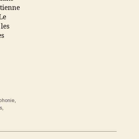
 tienne
Le
les
es
phonie
,
s
,