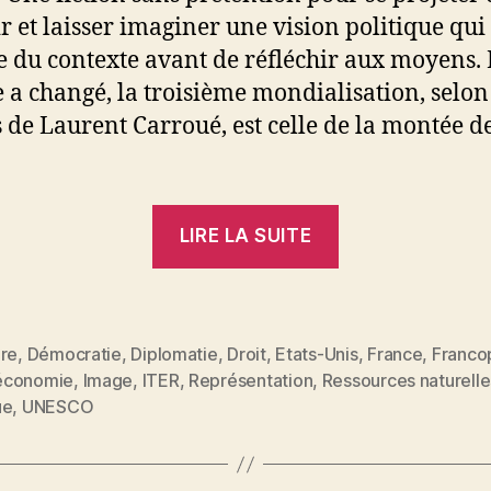
ir et laisser imaginer une vision politique qui
 du contexte avant de réfléchir aux moyens. 
a changé, la troisième mondialisation, selon 
 de Laurent Carroué, est celle de la montée d
« La
LIRE LA SUITE
France
dans
le
monde.
ure
,
Démocratie
,
Diplomatie
,
Droit
,
Etats-Unis
,
France
,
Franco
économie
,
Image
,
ITER
,
Représentation
,
Ressources naturelle
es
Fiction »
ue
,
UNESCO