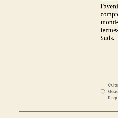
l’aven
compte
monde 
termes
Suds.
Cult
Géo
Étiquett
Risq